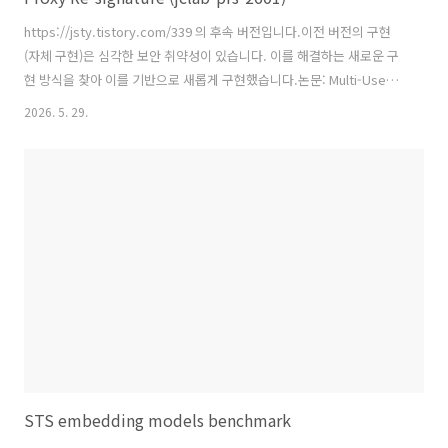
https://jsty.tistory.com/339 의 후속 버전입니다.이전 버전의 구현
(자체 구현)은 심각한 보안 취약성이 있습니다. 이를 해결하는 새로운 구
현 방식을 찾아 이를 기반으로 새롭게 구현했습니다.논문: Multi-Use
Unidirectional Proxy Re-Signatures
2026. 5. 29.
https://arxiv.org/abs/0802.1113 Multi-Use Unidirectional Proxy
Re-SignaturesIn 1998, Blaze, Bleumer, and Strauss suggested
a cryptographic primitive named proxy re-signatures where a
proxy turns a signature computed under Alice's s..
STS embedding models benchmark