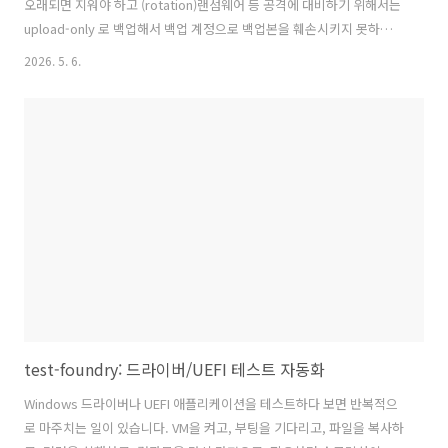
오래되면 지워야 하고 (rotation)랜섬웨어 등 공격에 대비하기 위해서는
upload-only 로 백업해서 백업 계정으로 백업본을 훼손시키지 못하게
해 합니다.그래서 만든 것이 BackupGate입니다. BackupGate는 대용
2026. 5. 6.
량 백업 파일을 HTTP 또는 S3 호환 API로 받아, NAS 같은 원격 스토리
지에 저장하는 백업 게이트웨이입니다. 현재 저장소 백엔드는 SFTP를
중심으로 동작하며, 업로드 경로인 key 단위로 인증, 버퍼링, 무결성 검
증, rotation 정책을 분리해서 운영할 수 있습니다. 가장 기본적인 사용
방식은 간단합니다. 백업 에이전트나 스크립트에서 POST /{key}로 파
일을 올리거나, S3 호환 클라이..
test-foundry: 드라이버/UEFI 테스트 자동화
Windows 드라이버나 UEFI 애플리케이션을 테스트하다 보면 반복적으
로 마주치는 일이 있습니다. VM을 켜고, 부팅을 기다리고, 파일을 복사하