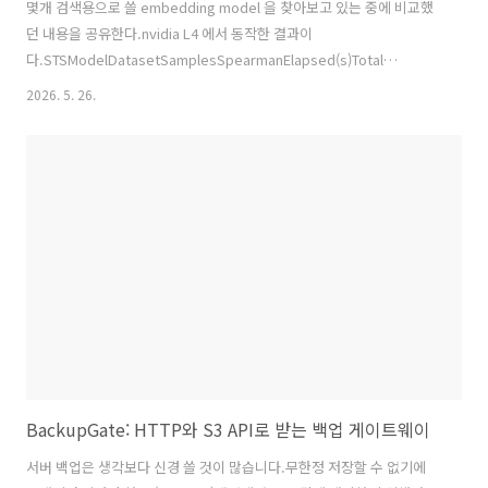
몇개 검색용으로 쓸 embedding model 을 찾아보고 있는 중에 비교했
던 내용을 공유한다.nvidia L4 에서 동작한 결과이
다.STSModelDatasetSamplesSpearmanElapsed(s)Total
tokensTokens/sAvg sec/pairjhgan/ko-sbert-stsEnglish(STS-B
2026. 5. 26.
val)15000.776231.88846672655.790.02125jhgan/ko-sbert-
stsKorean(KLUE-STS
val)5190.78638.26201842443.120.01592snunlp/KR-SBERT-V40K-
klueNLI-augSTSEnglish(STS-B
val)15000.629235.901032232875.460.02393snunlp/KR-SBERT-
V40K-k..
BackupGate: HTTP와 S3 API로 받는 백업 게이트웨이
서버 백업은 생각보다 신경 쓸 것이 많습니다.무한정 저장할 수 없기에