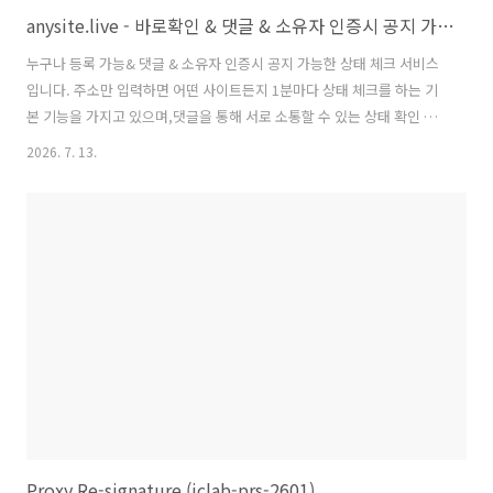
anysite.live - 바로확인 & 댓글 & 소유자 인증시 공지 가능한 상태 체크 서비스
누구나 등록 가능& 댓글 & 소유자 인증시 공지 가능한 상태 체크 서비스
입니다. 주소만 입력하면 어떤 사이트든지 1분마다 상태 체크를 하는 기
본 기능을 가지고 있으며,댓글을 통해 서로 소통할 수 있는 상태 확인 사
이트를 만들었습니다. 자주 사용하는 커뮤니티 사이트가 종종 죽는 경우
2026. 7. 13.
가 있었는데, 소유자가 아니어도 등록할 수 있고, 댓글 기능이 있으면 좋
겠다 싶어 만들었습니다. 기능상태 체크- p50/p90/p99 레이턴시 체크-
댓글 소통 소유자 기능- DNS/URL을 이용한 소유자 검증시- 공지 등록
가능 예시)https://anysite.live/ko/site/ablog.jc-lab.net ablog.jc-
lab.net 상태 — 응답시간/SLA 모니터링 · anysite-liveablog.jc-lab..
Proxy Re-signature (jclab-prs-2601)