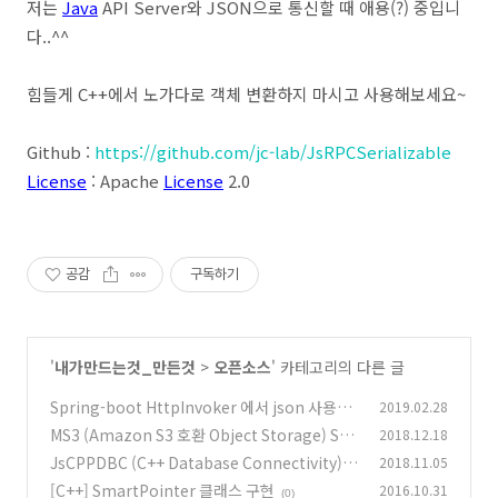
저는
Java
API Server와 JSON으로 통신할 때 애용(?) 중입니
다..^^
힘들게 C++에서 노가다로 객체 변환하지 마시고 사용해보세요~
Github :
https://github.com/jc-lab/JsRPCSerializable
License
: Apache
License
2.0
공감
구독하기
'
내가만드는것_만든것
>
오픈소스
' 카테고리의 다른 글
Spring-boot HttpInvoker 에서 json 사용하
2019.02.28
기
MS3 (Amazon S3 호환 Object Storage) Spr
2018.12.18
(2)
ing 서버/라이브러리
JsCPPDBC (C++ Database Connectivity) C
2018.11.05
(0)
++에서 JDBC+JPA따라하기
[C++] SmartPointer 클래스 구현
2016.10.31
(0)
(0)