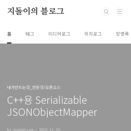
본문 바로가기
지돌이의 블로그
홈
태그
미디어로그
위치로그
방명록
내가만드는것_만든것/오픈소스
C++용 Serializable
JSONObjectMapper
by Joseph.Lee
2018. 11. 30.