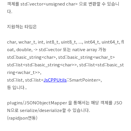
객체를 std::vector<unsigned char> 으로 변환할 수 있습니
다.
지원하는 타입은
char, wchar_t, int, int8_t, uint8_t, ..., int64_t, uint64_t, fl
oat, double, -> std::vector 또는 native array 가능
std::basic_string<char>, std::basic_string<wchar_t>
std::list<std::basic_string<char>>, std::list<std::basic_st
ring<wchar_t>>,
std::list
, std::list<
JsCPPUtils
::SmartPointer
>,
등 입니다..
plugins/JSONObjectMapper 을 통해서는 해당 객체를 JSO
N으로 serialize/deserialize할 수 있습니다.
(rapidjson연동)