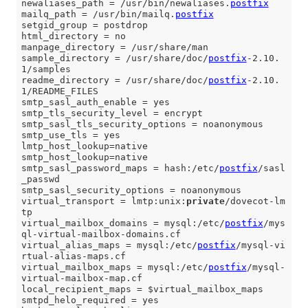
newaliases_path = /usr/bin/newaliases.
postfix
mailq_path = /usr/bin/mailq.
postfix
setgid_group = postdrop

html_directory = no

manpage_directory = /usr/share/man

sample_directory = /usr/share/doc/
postfix
-2.10.
1/samples

readme_directory = /usr/share/doc/
postfix
-2.10.
1/README_FILES

smtp_sasl_auth_enable = yes

smtp_tls_security_level = encrypt

smtp_sasl_tls_security_options = noanonymous

smtp_use_tls = yes

lmtp_host_lookup=native

smtp_host_lookup=native

smtp_sasl_password_maps = hash:/etc/
postfix
/sasl
_passwd

smtp_sasl_security_options = noanonymous

virtual_transport = lmtp:unix:
private
/dovecot-lm
tp

virtual_mailbox_domains = mysql:/etc/
postfix
/mys
ql-virtual-mailbox-domains.cf

virtual_alias_maps = mysql:/etc/
postfix
/mysql-vi
rtual-alias-maps.cf

virtual_mailbox_maps = mysql:/etc/
postfix
/mysql-
virtual-mailbox-map.cf

local_recipient_maps = $virtual_mailbox_maps

smtpd_helo_required = yes
