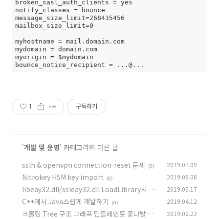
broken_sasl_auth_clients = yes

notify_classes = bounce

message_size_limit=268435456

mailbox_size_limit=0

myhostname = mail.domain.com

mydomain = domain.com

myorigin = $mydomain

bounce_notice_recipient = ...@...
1
구독하기
'
개발 및 운영
' 카테고리의 다른 글
sslh & openvpn connection-reset 문제
2019.07.09
(0)
Nitrokey HSM key import
2019.06.08
(0)
libeay32.dll/ssleay32.dll LoadLibrary시 ER
2019.05.17
ROR_INVALID_ADDRESS(487)오류나는 경우
C++에서 Java스럽게 개발하기
2019.04.12
(0)
(0)
크롤링 Tree 구조 그래프 민들레인듯 꽃다발인
2019.02.22