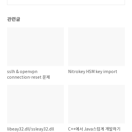
듯
(1)
관련글
sslh & openvpn
Nitrokey HSM key import
connection-reset 문제
libeay32.dll/ssleay32.dll
C++에서 Java스럽게 개발하기