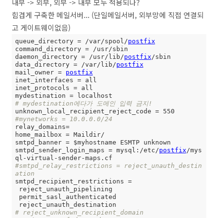
내부 -> 외부, 외부 -> 내부 모두 적용되나?
힘겹게 구축한 메일서버... (단일메일서버, 외부망에 직접 연결되
고 게이트웨이없음)
queue_directory = /var/spool/
postfix
command_directory = /usr/sbin

daemon_directory = /usr/lib/
postfix
/sbin

data_directory = /var/lib/
postfix
mail_owner = 
postfix
inet_interfaces = all

inet_protocols = all

# mydestination에다가 도메인 입력 금지!
#mynetworks = 10.0.0.0/24
relay_domains=

home_mailbox = Maildir/

smtpd_banner = $myhostname ESMTP unknown

smtpd_sender_login_maps = mysql:/etc/
postfix
/mys
#smtpd_relay_restrictions = reject_unauth_destin
ation
smtpd_recipient_restrictions =

 reject_unauth_pipelining

 permit_sasl_authenticated

# reject_unknown_recipient_domain