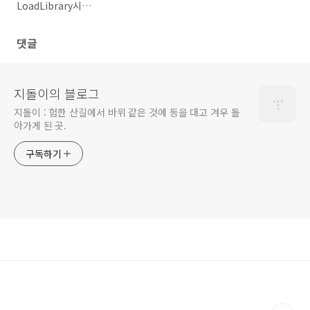
LoadLibrary시
ERROR_INVALID_ADDRESS(487)
오류나는 경우
댓글
지돌이의 블로그
지돌이 : 험한 산길에서 바위 같은 것에 등을 대고 겨우 돌
아가게 된 곳.
구독하기