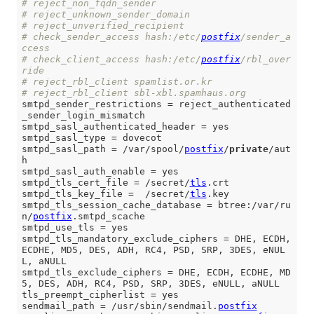
# reject_non_fqdn_sender
# reject_unknown_sender_domain
# reject_unverified_recipient
# check_sender_access hash:/etc/
postfix
/sender_a
ccess
# check_client_access hash:/etc/
postfix
/rbl_over
ride
# reject_rbl_client spamlist.or.kr
# reject_rbl_client sbl-xbl.spamhaus.org
smtpd_sender_restrictions = reject_authenticated
_sender_login_mismatch

smtpd_sasl_authenticated_header = yes

smtpd_sasl_type = dovecot

smtpd_sasl_path = /var/spool/
postfix
/
private
/aut
h

smtpd_sasl_auth_enable = yes

smtpd_tls_cert_file = /secret/
tls
.crt

smtpd_tls_key_file =  /secret/
tls
.key

smtpd_tls_session_cache_database = btree:/var/ru
n/
postfix
.smtpd_scache

smtpd_use_tls = yes

smtpd_tls_mandatory_exclude_ciphers = DHE, ECDH, 
ECDHE, MD5, DES, ADH, RC4, PSD, SRP, 3DES, eNUL
L, aNULL

smtpd_tls_exclude_ciphers = DHE, ECDH, ECDHE, MD
5, DES, ADH, RC4, PSD, SRP, 3DES, eNULL, aNULL

tls_preempt_cipherlist = yes

sendmail_path = /usr/sbin/sendmail.
postfix