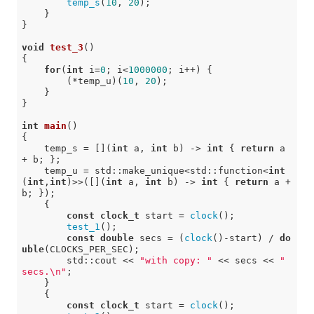
temp_s
(
10
, 
20
);

    }

}

void
test_3
()
{

for
(
int
 i=
0
; i<
1000000
; i++) {

        (*temp_u)(
10
, 
20
);

    }

}

int
main
()
{

    temp_s = [](
int
 a, 
int
 b) -> 
int
 { 
return
 a 
+ b; };

    temp_u = std::make_unique<std::function<
int
(
int
,
int
)>>([](
int
 a, 
int
 b) -> 
int
 { 
return
 a + 
b; });

    {

const
clock_t
 start = 
clock
();

test_1
();

const
double
 secs = (
clock
()-start) / 
do
uble
(CLOCKS_PER_SEC);

        std::cout << 
"with copy: "
 << secs << 
" 
secs.\n"
;

    }

    {

const
clock_t
 start = 
clock
();
