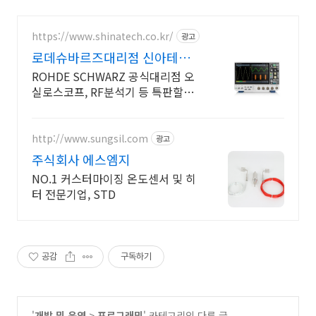
https://www.shinatech.co.kr/
광고
로데슈바르즈대리점 신아테크
특판 44% 할인 프로모션중
ROHDE SCHWARZ 공식대리점 오
실로스코프, RF분석기 등 특판할인
진행 중
http://www.sungsil.com
광고
주식회사 에스엠지
NO.1 커스터마이징 온도센서 및 히
터 전문기업, STD
공감
구독하기
'
개발 및 운영
>
프로그래밍
' 카테고리의 다른 글