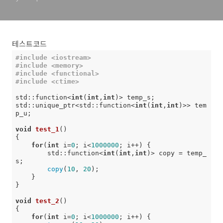
테스트코드
#
include
<iostream>
#
include
<memory>
#
include
<functional>
#
include
<ctime>
std::function<
int
(
int
,
int
)> temp_s;

std::unique_ptr<std::function<
int
(
int
,
int
)>> tem
p_u;

void
test_1
()
{

for
(
int
 i=
0
; i<
1000000
; i++) {

        std::function<
int
(
int
,
int
)> copy = temp_
s;

copy
(
10
, 
20
);

    }

}

void
test_2
()
{

for
(
int
 i=
0
; i<
1000000
; i++) {
