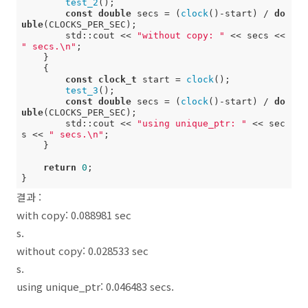
test_2
();

const
double
 secs = (
clock
()-start) / 
do
uble
(CLOCKS_PER_SEC);

        std::cout << 
"without copy: "
 << secs << 
" secs.\n"
;

    }

    {

const
clock_t
 start = 
clock
();

test_3
();

const
double
 secs = (
clock
()-start) / 
do
uble
(CLOCKS_PER_SEC);

        std::cout << 
"using unique_ptr: "
 << sec
s << 
" secs.\n"
;

    }

return
0
;

결과 :
with copy: 0.088981 sec
s
without copy: 0.028533 sec
s
using unique_ptr: 0.046483 secs.