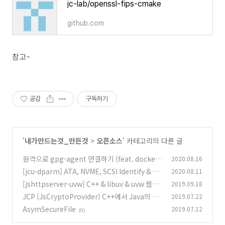
jc-lab/openssl-fips-cmake
github.com
참고~
공감
구독하기
'
내가만드는것_만든것
>
오픈소스
' 카테고리의 다른 글
원격으로 gpg-agent 연결하기 (feat. docker)
2020.08.16
[jcu-dparm] ATA, NVME, SCSI Identify & Co
2020.08.11
(0)
mmand 라이브러리. Windows & Linux 지원.
[jshttpserver-uvw] C++ & libuv & uvw 웹서
2019.09.18
버
(0)
JCP (JsCryptoProvider) C++에서 Java의 Se
2019.07.22
(0)
curityProvider같은거
AsymSecureFile
2019.07.12
(0)
(0)