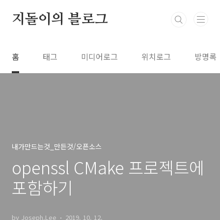
본문 바로가기
지돌이의 블로그
홈
태그
미디어로그
위치로그
방명록
내가만드는것_만든것/오픈소스
openssl CMake 프로젝트에
포함하기
by Joseph.Lee
2019. 10. 12.