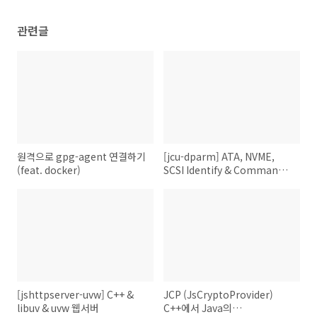
관련글
원격으로 gpg-agent 연결하기
[jcu-dparm] ATA, NVME,
(feat. docker)
SCSI Identify & Command
라이브러리. Windows &
Linux 지원.
[jshttpserver-uvw] C++ &
JCP (JsCryptoProvider)
libuv & uvw 웹서버
C++에서 Java의