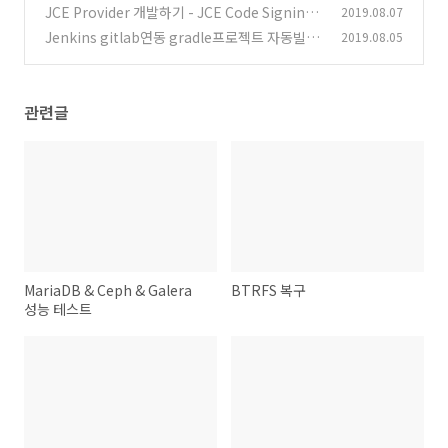
때..
JCE Provider 개발하기 - JCE Code Signing
2019.08.07
(0)
인증서 요청
Jenkins gitlab연동 gradle프로젝트 자동빌드
2019.08.05
(1)
&도커빌드
(0)
관련글
MariaDB & Ceph & Galera
BTRFS 복구
성능 테스트