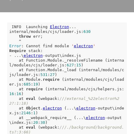
 INFO  Launching 
Electron
...

internal/modules/cjs/loader.js:
630
throw
 err;

Error
: Cannot find module 
'
electron
'
Require
 stack:

- ...\
electron
-output\index.js

    at Function.Module._resolveFilename (interna
l/modules/cjs/loader.js:
627
:
15
)

    at Function.Module._load (internal/modules/c
js/loader.js:
531
:
27
)

    at Module.
require
 (internal/modules/cjs/load
er.js:
685
:
19
)

    at 
require
 (internal/modules/cjs/helpers.js:
16
:
16
)

    at 
eval
 (webpack:
///external_%22electron%2
2?:1:18)
    at 
Object
.
electron
 (...\
electron
-output\inde
x.js:
2146
:
1
)

    at __webpack_require__ (...\
electron
-output
\index.js:
20
:
30
)

    at 
eval
 (webpack:
///./background/background.
ts?:3:66)