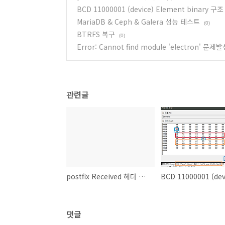
BCD 11000001 (device) Element binary 구조
MariaDB & Ceph & Galera 성능 테스트
(0)
BTRFS 복구
(0)
Error: Cannot find module 'electron' 문제
관련글
postfix Received 헤더 삭제
댓글