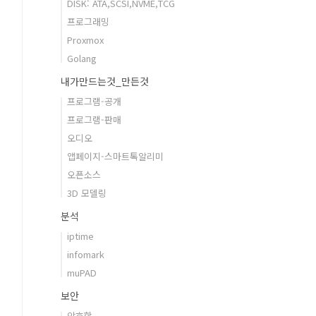
DISK: ATA,SCSI,NVME,TCG
프로그래밍
Proxmox
Golang
내가만드는것_만든것
프로그램-공개
프로그램-판매
오디오
앱페이지-스마트톡알리미
오픈소스
3D 모델링
분석
iptime
infomark
muPAD
보안
암호학