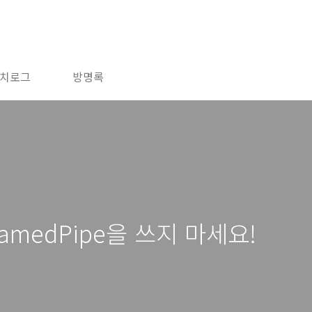
치로그
방명록
kNamedPipe을 쓰지 마세요!