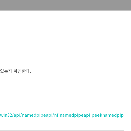
터가 있는지 확인한다.
s/win32/api/namedpipeapi/nf-namedpipeapi-peeknamedpip