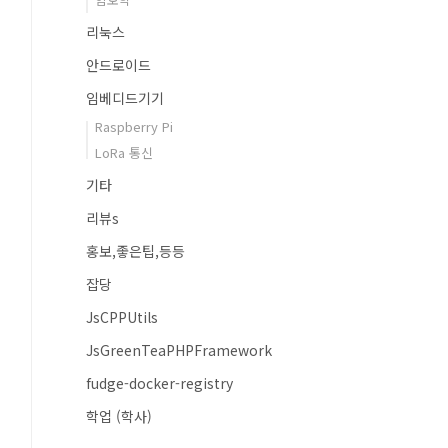
리눅스
안드로이드
임베디드기기
Raspberry Pi
LoRa 통신
기타
리뷰s
홍보,좋은팁,등등
잡당
JsCPPUtils
JsGreenTeaPHPFramework
fudge-docker-registry
학업 (학사)