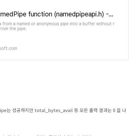
PeekNamedPipe function (namedpipeapi.h) - Win32 apps
a from a named or anonymous pipe into a buffer without r
from the pipe.
soft.com
pe는 성공하지만 total_bytes_avail 등 모든 출력 결과는 0 을 나