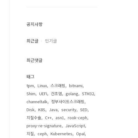
공지사항
최근글
인기글
최근댓글
태그
tpm
Linux
스크래핑
bitnami
Shim
UEFI
건초염
golang
STM32
channeltalk
정부사이트스크래핑
Disk
K8S
Java
security
SED
치질수술
C++
asn1
rook-ceph
proxy-re-signature
JavaScript
치질
ceph
Kubernetes
Opal