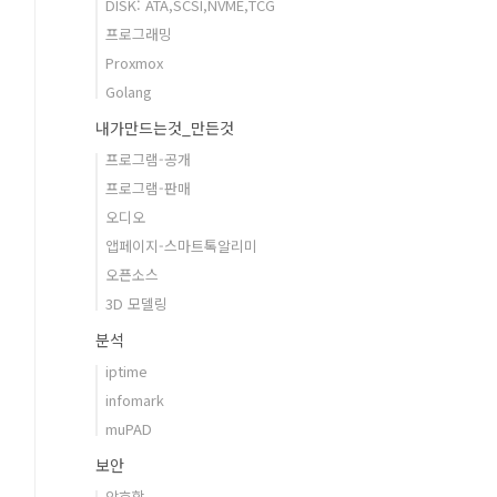
DISK: ATA,SCSI,NVME,TCG
프로그래밍
Proxmox
Golang
내가만드는것_만든것
프로그램-공개
프로그램-판매
오디오
앱페이지-스마트톡알리미
오픈소스
3D 모델링
분석
iptime
infomark
muPAD
보안
암호학