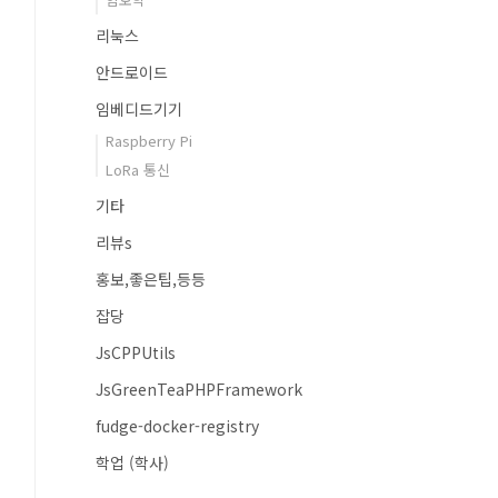
리눅스
안드로이드
임베디드기기
Raspberry Pi
LoRa 통신
기타
리뷰s
홍보,좋은팁,등등
잡당
JsCPPUtils
JsGreenTeaPHPFramework
fudge-docker-registry
학업 (학사)