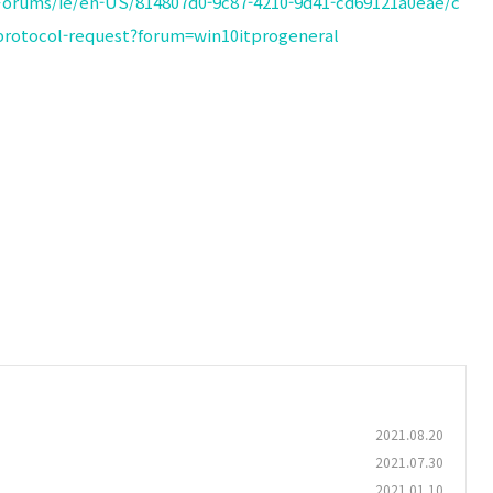
/Forums/ie/en-US/814807d0-9c87-4210-9d41-cd69121a0eae/c
protocol-request?forum=win10itprogeneral
2021.08.20
2021.07.30
2021.01.10