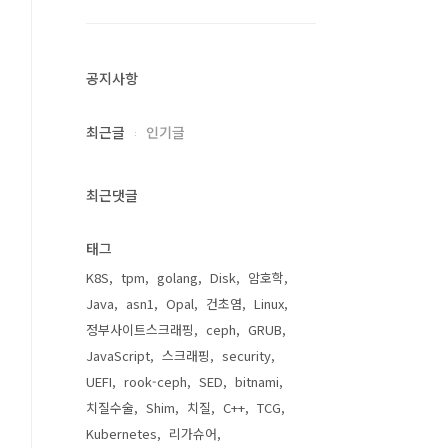
공지사항
최근글
인기글
최근댓글
태그
K8S
tpm
golang
Disk
암호학
Java
asn1
Opal
건초염
Linux
정부사이트스크래핑
ceph
GRUB
JavaScript
스크래핑
security
UEFI
rook-ceph
SED
bitnami
치질수술
Shim
치질
C++
TCG
Kubernetes
리가슈어