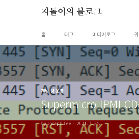
본문 바로가기
지돌이의 블로그
홈
태그
미디어로그
위
개발 및 운영
Supermicro IPMI
by Joseph.Lee
2021. 7. 24.