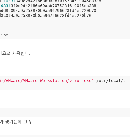
d:
1033f
340e2d42f86a60aab70752346f0045ea388

1033f
340e2d42f86a60aab70752346f0045ea388

add8c094a9a253870b0a596796628fd4ec220b70

8c094a9a253870b0a596796628fd4ec220b70

line
 식으로 사용한다.
6)/VMware/VMware Workstation/vmrun.exe'
 /usr/local/b
 가 생기는데 그 뒤