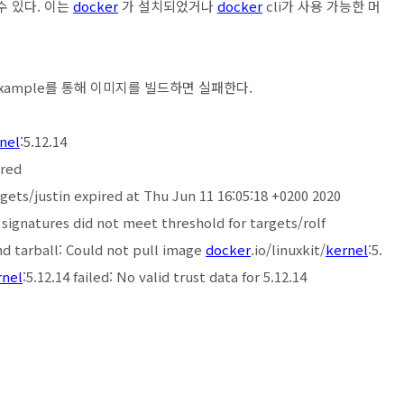
을 수 있다. 이는
docker
가 설치되었거나
docker
cli가 사용 가능한 머
ample를 통해 이미지를 빌드하면 실패한다.
nel
:5.12.14
ired
argets/justin expired at Thu Jun 11 16:05:18 +0200 2020
d signatures did not meet threshold for targets/rolf
d tarball: Could not pull image
docker
.io/linuxkit/
kernel
:5.
rnel
:5.12.14 failed: No valid trust data for 5.12.14