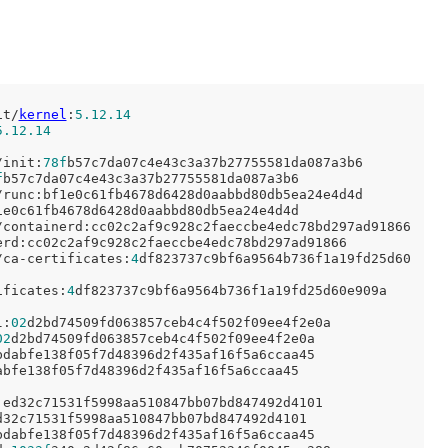
it/
kernel
:
5.12
.14
5.12
.14
/init:
78f
b57c7da07c4e43c3a37b27755581da087a3b6

f
b57c7da07c4e43c3a37b27755581da087a3b6

/runc:bf1e0c61fb4678d6428d0aabbd80db5ea24e4d4d

e0c61fb4678d6428d0aabbd80db5ea24e4d4d

/containerd:cc02c2af9c928c2faeccbe4edc78bd297ad91866

rd:cc02c2af9c928c2faeccbe4edc78bd297ad91866

/ca-certificates:
4
df823737c9bf6a9564b736f1a19fd25d60
ificates:
4
df823737c9bf6a9564b736f1a19fd25d60e909a

l:
02
d2bd74509fd063857ceb4c4f502f09ee4f2e0a

02
d2bd74509fd063857ceb4c4f502f09ee4f2e0a

bdabfe138f05f7d48396d2f435af16f5a6ccaa45

bfe138f05f7d48396d2f435af16f5a6ccaa45

:ed32c71531f5998aa510847bb07bd847492d4101

32c71531f5998aa510847bb07bd847492d4101

bdabfe138f05f7d48396d2f435af16f5a6ccaa45
