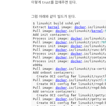
이렇게 trust를 없애주면 된다.
그럼 아래와 같이 빌드가 된다.
$ linuxkit build sshd.yml

Extract 
kernel
 image: 
docker
.io/linuxk
Pull image: 
docker
.io/linuxkit/
kernel
:
Add init containers:

Process init image: 
docker
.io/linuxkit
Pull image: 
docker
.io/linuxkit/init:
78
Process init image: 
docker
.io/linuxkit
Pull image: 
docker
.io/linuxkit/runc:bf1
Process init image: 
docker
.io/linuxkit
Pull image: 
docker
.io/linuxkit/containe
Process init image: 
docker
.io/linuxkit
e909a

Pull image: 
docker
.io/linuxkit/ca-cert
Add onboot containers:

  Create OCI config 
for
 linuxkit/sysct
Pull image: 
docker
.io/linuxkit/sysctl:
  Create OCI config 
for
 linuxkit/rngd:
Pull image: 
docker
.io/linuxkit/rngd:bda
Add service containers:

  Create OCI config 
for
 linuxkit/getty
Pull image: 
docker
.io/linuxkit/getty:ed
  Create OCI config 
for
 linuxkit/rngd: