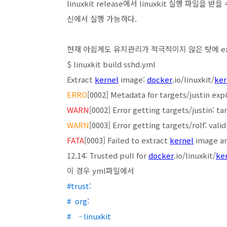
linuxkit release에서 linuxkit 실행 파일을 받
신에서 실행 가능하다.
현재 아쉽게도 유지관리가 적극적이지 않은 탓에 ex
$ linuxkit build sshd.yml
Extract
kernel
image:
docker
.io/linuxkit/
ker
ERRO
[0002] Metadata for targets/justin exp
WARN
[0002] Error getting targets/justin: t
WARN
[0003] Error getting targets/rolf: vali
FATA
[0003] Failed to extract
kernel
image an
12.14: Trusted pull for
docker
.io/linuxkit/
ke
이 경우 yml파일에서
#trust:
# org:
# - linuxkit