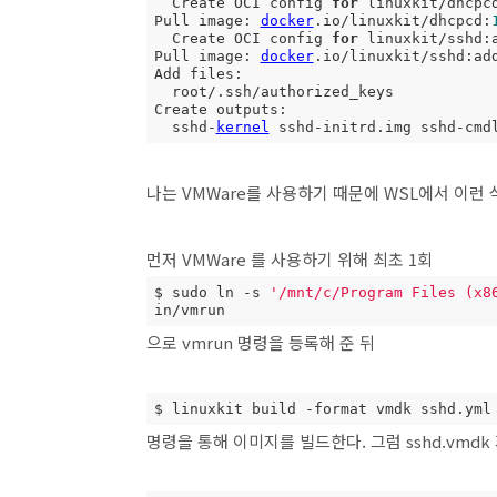
  Create OCI config 
for
 linuxkit/dhcpc
Pull image: 
docker
.io/linuxkit/dhcpcd:
  Create OCI config 
for
 linuxkit/sshd:
Pull image: 
docker
.io/linuxkit/sshd:add
Add files:

  root/.ssh/authorized_keys

Create outputs:

  sshd-
kernel
 sshd-initrd.img sshd-cmd
나는 VMWare를 사용하기 때문에 WSL에서 이런
먼저 VMWare 를 사용하기 위해 최초 1회
$ sudo ln -s 
'/mnt/c/Program Files (x8
in/vmrun
으로 vmrun 명령을 등록해 준 뒤
$ linuxkit build -format vmdk sshd.yml
명령을 통해 이미지를 빌드한다. 그럼 sshd.vmdk