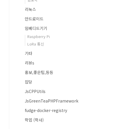
리눅스
안드로이드
임베디드기기
Raspberry Pi
LoRa 통신
기타
리뷰s
홍보,좋은팁,등등
잡당
JsCPPUtils
JsGreenTeaPHPFramework
fudge-docker-registry
학업 (학사)