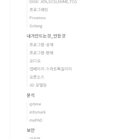
DISK: ATA,SCSI,NVME,TCG
프로그래밍
Proxmox
Golang
내가만드는것_만든것
프로그램-공개
프로그램-판매
오디오
앱페이지-스마트톡알리미
오픈소스
3D 모델링
분석
iptime
infomark
muPAD
보안
암호학