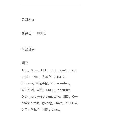
공지사항
최근글
인기글
최근댓글
태그
TCG
Shim
UEFI
K8S
asn1
tpm
ceph
Opal
건초염
STM32
bitnami
치질수술
Kubernetes
리가슈어
치질
GRUB
security
Disk
proxy-re-signature
SED
C++
channeltalk
golang
Java
스크래핑
정부사이트스크래핑
Linux