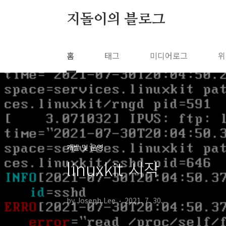
본문 바로가기
지돌이의 블로그
홈
태그
미디어로그
위
개발 및 운영
linuxkit 시작
by Joseph.Lee
2021. 7. 30.