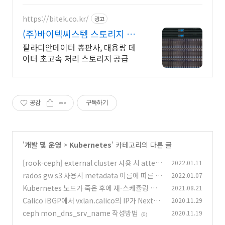
https://bitek.co.kr/
광고
(주)바이텍씨스템 스토리지 전
문
팔라디안데이터 총판사, 대용량 데
이터 초고속 처리 스토리지 공급
공감
구독하기
'
개발 및 운영
>
Kubernetes
' 카테고리의 다른 글
[rook-ceph] external cluster 사용 시 attem
2022.01.11
pt to determine ceph version for the curr
rados gw s3 사용시 metadata 이름에 따른 4
2022.01.07
ent cluster image timed out 오류
03 SignatureDoesNotMatch 문제
(0)
Kubernetes 노드가 죽은 후에 재-스케쥴링 되
2021.08.21
(0)
지 않음
Calico iBGP에서 vxlan.calico의 IP가 NextH
2020.11.29
(0)
op으로 뜨는 경우
ceph mon_dns_srv_name 작성방법
2020.11.19
(0)
(0)