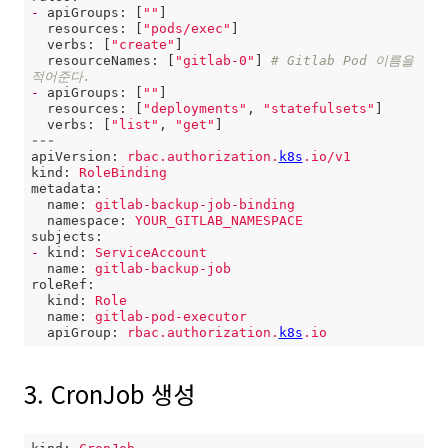
-
apiGroups:
 [
""
]

resources:
 [
"pods/exec"
]

verbs:
 [
"create"
]

resourceNames:
 [
"gitlab-0"
] 
# Gitlab Pod 이름을 
적어준다.
-
apiGroups:
 [
""
]

resources:
 [
"deployments"
, 
"statefulsets"
]

verbs:
 [
"list"
, 
"get"
---
apiVersion:
rbac.authorization.
k8s
.io/v1
kind:
RoleBinding
metadata:
name:
gitlab-backup-job-binding
namespace:
YOUR_GITLAB_NAMESPACE
subjects:
-
kind:
ServiceAccount
name:
gitlab-backup-job
roleRef:
kind:
Role
name:
gitlab-pod-executor
apiGroup:
rbac.authorization.
k8s
.io
3. CronJob 생성