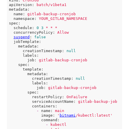
kind:
CronJob
apiVersion:
batch/v1beta1
metadata:
name:
gitlab-backup-cronjob
namespace:
YOUR_GITLAB_NAMESPACE
spec:
schedule:
0
3
*
*
*
concurrencyPolicy:
Allow
suspend
:
false
jobTemplate:
metadata:
creationTimestamp:
null
labels:
job:
gitlab-backup-cronjob
spec:
template:
metadata:
creationTimestamp:
null
labels:
job:
gitlab-backup-cronjob
spec:
restartPolicy:
OnFailure
serviceAccountName:
gitlab-backup-job
containers:
-
name:
main
image:
'
bitnami
/kubectl:latest'
command:
-
kubectl