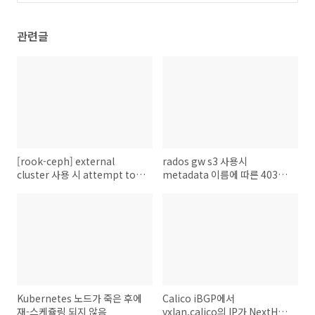
관련글
[rook-ceph] external
rados gw s3 사용시
cluster 사용 시 attempt to
metadata 이름에 따른 403
determine ceph version for
SignatureDoesNotMatch 문
the current cluster image
제
timed out 오류
Kubernetes 노드가 죽은 후에
Calico iBGP에서
재-스케쥴링 되지 않음
vxlan.calico의 IP가 NextHop