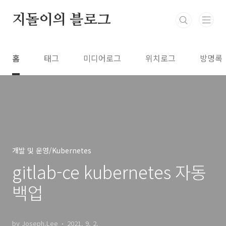
본문 바로가기
지돌이의 블로그
홈
태그
미디어로그
위치로그
방명록
개발 및 운영/Kubernetes
gitlab-ce kubernetes 자동
백업
by Joseph.Lee
2021. 9. 2.