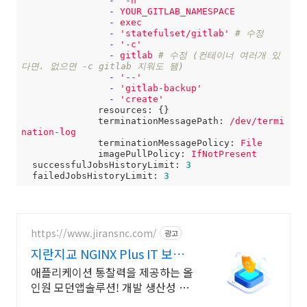
-
'-n'
-
YOUR_GITLAB_NAMESPACE
-
exec
-
'statefulset/gitlab'
# 수정
-
'-c'
-
gitlab
# 수정 (컨테이너 여러개 있
다면. 없으면 -c gitlab 지워도 됌)
-
'--'
-
'gitlab-backup'
-
'create'
resources:
 {}

terminationMessagePath:
/dev/termi
nation-log
terminationMessagePolicy:
File
imagePullPolicy:
IfNotPresent
successfulJobsHistoryLimit:
3
failedJobsHistoryLimit:
3
https://www.jiransnc.com/
광고
지란지교 NGINX Plus IT 보안
솔루션 전문기업
애플리케이션 통찰력을 제공하는 올
인원 모던앱솔루션! 개발 생산성 증
대,비용 절감