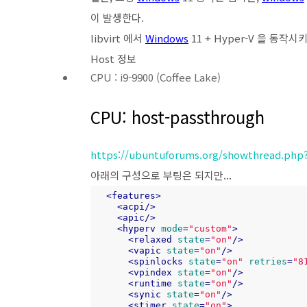
이 발생한다.
libvirt 에서
Windows
11 + Hyper-V 을 동작
Host 정보
CPU : i9-9900 (Coffee Lake)
CPU: host-passthrough
https://ubuntuforums.org/showthread.php
아래의 구성으로 부팅은 되지만...
<
features
>
<
acpi
/>
<
apic
/>
<
hyperv
mode
=
"custom"
>
<
relaxed
state
=
"on"
/>
<
vapic
state
=
"on"
/>
<
spinlocks
state
=
"on"
retries
=
"8
<
vpindex
state
=
"on"
/>
<
runtime
state
=
"on"
/>
<
synic
state
=
"on"
/>
<
stimer
state
=
"on"
>