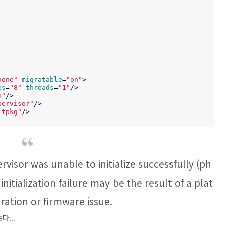
none"
migratable
=
"on"
>
es
=
"8"
threads
=
"1"
/>
x"
/>
pervisor"
/>
itpkg"
/>
rvisor was unable to initialize successfully (ph
initialization failure may be the result of a plat
ration or firmware issue.
다...