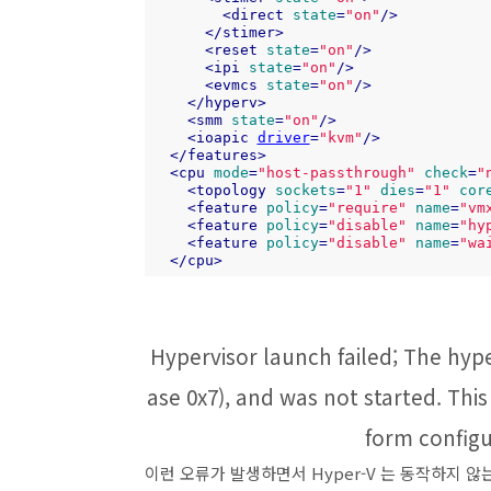
<
direct
state
=
"on"
/>
</
stimer
>
<
reset
state
=
"on"
/>
<
ipi
state
=
"on"
/>
<
evmcs
state
=
"on"
/>
</
hyperv
>
<
smm
state
=
"on"
/>
<
ioapic
driver
=
"kvm"
/>
</
features
>
<
cpu
mode
=
"host-passthrough"
check
=
"
<
topology
sockets
=
"1"
dies
=
"1"
cor
<
feature
policy
=
"require"
name
=
"vm
<
feature
policy
=
"disable"
name
=
"hy
<
feature
policy
=
"disable"
name
=
"wa
</
cpu
>
Hypervisor launch failed; The hype
ase 0x7), and was not started. This 
form configu
이런 오류가 발생하면서 Hyper-V 는 동작하지 않는