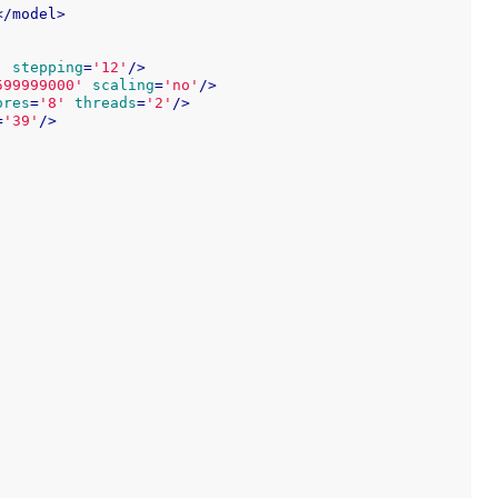
</
model
>
'
stepping
=
'12'
/>
599999000'
scaling
=
'no'
/>
ores
=
'8'
threads
=
'2'
/>
=
'39'
/>