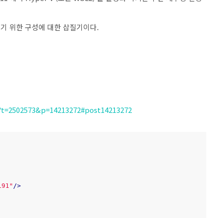
시키기 위한 구성에 대한 삽질기이다.
?t=2502573&p=14213272#post14213272
191"
/>