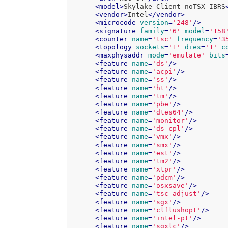
<
model
>
Skylake-Client-noTSX-IBRS
<
vendor
>
Intel
</
vendor
>
<
microcode
version
=
'248'
/>
<
signature
family
=
'6'
model
=
'158
<
counter
name
=
'tsc'
frequency
=
'3
<
topology
sockets
=
'1'
dies
=
'1'
c
<
maxphysaddr
mode
=
'emulate'
bits
<
feature
name
=
'ds'
/>
<
feature
name
=
'acpi'
/>
<
feature
name
=
'ss'
/>
<
feature
name
=
'ht'
/>
<
feature
name
=
'tm'
/>
<
feature
name
=
'pbe'
/>
<
feature
name
=
'dtes64'
/>
<
feature
name
=
'monitor'
/>
<
feature
name
=
'ds_cpl'
/>
<
feature
name
=
'vmx'
/>
<
feature
name
=
'smx'
/>
<
feature
name
=
'est'
/>
<
feature
name
=
'tm2'
/>
<
feature
name
=
'xtpr'
/>
<
feature
name
=
'pdcm'
/>
<
feature
name
=
'osxsave'
/>
<
feature
name
=
'tsc_adjust'
/>
<
feature
name
=
'sgx'
/>
<
feature
name
=
'clflushopt'
/>
<
feature
name
=
'intel-pt'
/>
<
feature
name
=
'sgxlc'
/>