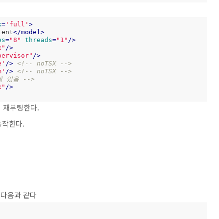
k
=
'full'
>
ient
</
model
>
es
=
"8"
threads
=
"1"
/>
x"
/>
pervisor"
/>
e'
/>
<!-- noTSX -->
m'
/>
<!-- noTSX -->
 에 있음 -->
x"
/>
시 재부팅한다.
 동작한다.
정은 다음과 같다