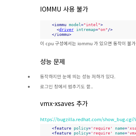
IOMMU 사용 불가
<
iommu
model
=
"intel"
>
<
driver
intremap
=
"on"
/>
</
iommu
>
이 cpu 구성에서는 iommu 가 있으면 동작이 불가
성능 문제
동작하지만 눈에 띄는 성능 저하가 있다.
로그인 창에서 멈추기도 함..
vmx-xsaves 추가
https://bugzilla.redhat.com/show_bug.cgi?
<
feature
policy
=
'require'
name
=
'xs
<
feature
policy
=
'require'
name
=
'vm