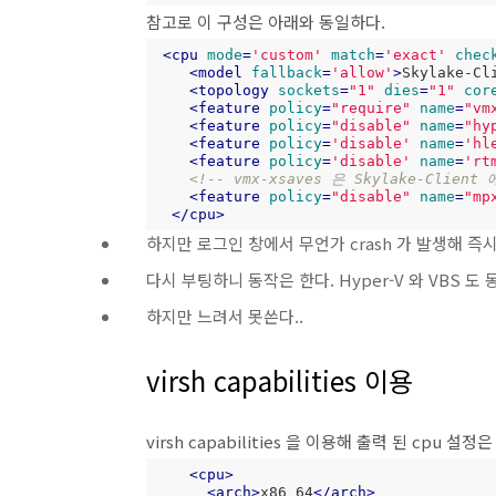
참고로 이 구성은 아래와 동일하다.
<
cpu
mode
=
'custom'
match
=
'exact'
chec
<
model
fallback
=
'allow'
>
Skylake-Cl
<
topology
sockets
=
"1"
dies
=
"1"
cor
<
feature
policy
=
"require"
name
=
"vm
<
feature
policy
=
"disable"
name
=
"hy
<
feature
policy
=
'disable'
name
=
'hl
<
feature
policy
=
'disable'
name
=
'rt
<!-- vmx-xsaves 은 Skylake-Client
<
feature
policy
=
"disable"
name
=
"mp
</
cpu
>
하지만 로그인 창에서 무언가 crash 가 발생해 즉
다시 부팅하니 동작은 한다. Hyper-V 와 VBS 도
하지만 느려서 못쓴다..
virsh capabilities 이용
virsh capabilities 을 이용해 출력 된 cpu 설
<
cpu
>
<
arch
>
x86_64
</
arch
>