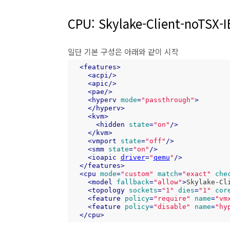
CPU: Skylake-Client-noTSX-
일단 기본 구성은 아래와 같이 시작
<
features
>
<
acpi
/>
<
apic
/>
<
pae
/>
<
hyperv
mode
=
"passthrough"
>
</
hyperv
>
<
kvm
>
<
hidden
state
=
"on"
/>
</
kvm
>
<
vmport
state
=
"off"
/>
<
smm
state
=
"on"
/>
<
ioapic
driver
=
"
qemu
"
/>
</
features
>
<
cpu
mode
=
"custom"
match
=
"exact"
che
<
model
fallback
=
"allow"
>
Skylake-Cl
<
topology
sockets
=
"1"
dies
=
"1"
cor
<
feature
policy
=
"require"
name
=
"vm
<
feature
policy
=
"disable"
name
=
"hy
</
cpu
>