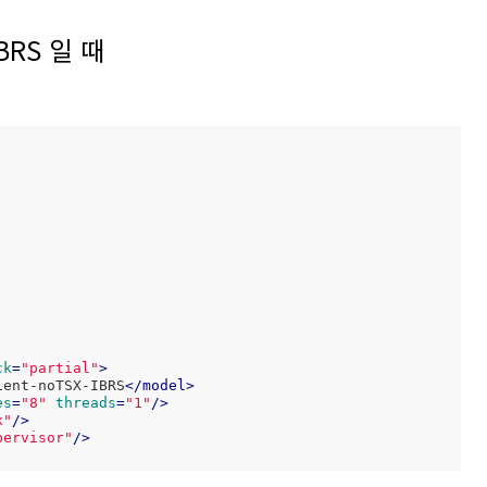
IBRS 일 때
ck
=
"partial"
>
ient-noTSX-IBRS
</
model
>
es
=
"8"
threads
=
"1"
/>
x"
/>
pervisor"
/>