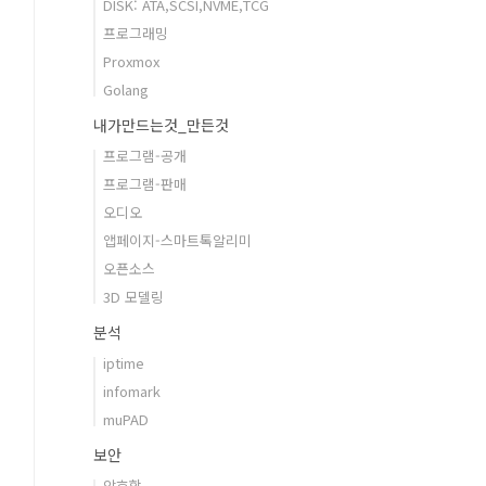
DISK: ATA,SCSI,NVME,TCG
프로그래밍
Proxmox
Golang
내가만드는것_만든것
프로그램-공개
프로그램-판매
오디오
앱페이지-스마트톡알리미
오픈소스
3D 모델링
분석
iptime
infomark
muPAD
보안
암호학