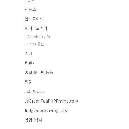
리눅스
안드로이드
임베디드기기
Raspberry Pi
LoRa 통신
기타
리뷰s
홍보,좋은팁,등등
잡당
JsCPPUtils
JsGreenTeaPHPFramework
fudge-docker-registry
학업 (학사)