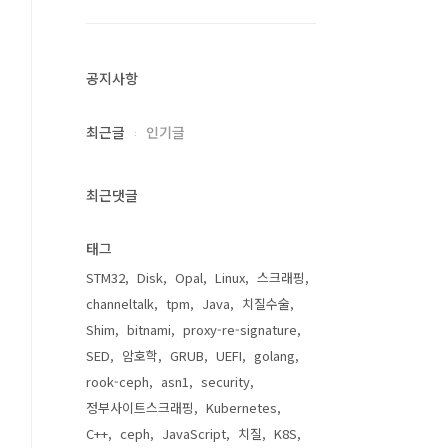
공지사항
최근글
인기글
최근댓글
태그
STM32
Disk
Opal
Linux
스크래핑
channeltalk
tpm
Java
치질수술
Shim
bitnami
proxy-re-signature
SED
암호학
GRUB
UEFI
golang
rook-ceph
asn1
security
정부사이트스크래핑
Kubernetes
C++
ceph
JavaScript
치질
K8S