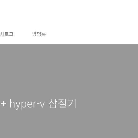
치로그
방명록
1 + hyper-v 삽질기