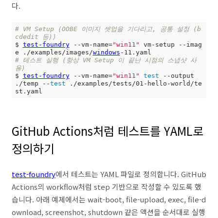
다.
# VM Setup (OOBE 이미지 셋업을 기다리고, 공통 설정 (b
cdedit 등))
$ 
test-foundry
 --vm-name=
"win11"
 vm-setup --imag
e ./examples/images/
windows
# 테스트 실행 (항상 VM Setup 이 끝난 시점의 스냅샷 사
용)
$ 
test-foundry
 --vm-name=
"win11"
test
 --output 
./temp --
test
 ./examples/tests/01-hello-world/te
st.yaml
GitHub Actions처럼 테스트를 YAML로
정의하기
test-foundry
에서 테스트는 YAML 파일로 정의합니다. GitHub
Actions의 workflow처럼 step 기반으로 작성할 수 있도록 했
습니다. 아래 예제에서는 wait-boot, file-upload, exec, file-d
ownload, screenshot, shutdown 같은 액션을 순서대로 실행