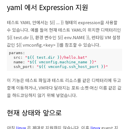
yaml 에서 Expression 지원
테스트 YAML 안에서는 ${{ ... }} 형태의 expression을 사용할
수 있습니다. 예를 들어 현재 테스트 YAML이 위치한 디렉터리인
${{ test.dir }}, 환경 변수인 ${{ env.NAME }}, 런타임 VM 설정
값인 ${{ vmconfig.<key> }}를 참조할 수 있습니다.
params:

  src: 
"
${{ test.dir }
}/hello.bat"
  name: 
"
${{ vmconfig.machine_name }
}"
  ssh_port: 
"
${{ vmconfig.ssh_host_port }
}"
이 기능은 테스트 파일과 테스트 리소스를 같은 디렉터리에 두고
함께 이동하거나, VM마다 달라지는 포트·소켓·머신 이름 같은 값
을 하드코딩하지 않기 위해 넣었습니다.
현재 상태와 앞으로
아직
linux
은 제대로 지원하지 않습니다. 이후
linux
guest 지