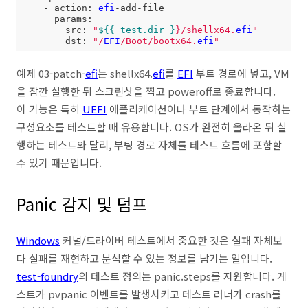
    - action: 
efi
-add-file

      params:

        src: 
"
${{ test.dir }
}/shellx64.
efi
"
        dst: 
"/
EFI
/Boot/bootx64.
efi
"
예제 03-patch-
efi
는 shellx64.
efi
를
EFI
부트 경로에 넣고, VM
을 잠깐 실행한 뒤 스크린샷을 찍고 poweroff로 종료합니다.
이 기능은 특히
UEFI
애플리케이션이나 부트 단계에서 동작하는
구성요소를 테스트할 때 유용합니다. OS가 완전히 올라온 뒤 실
행하는 테스트와 달리, 부팅 경로 자체를 테스트 흐름에 포함할
수 있기 때문입니다.
Panic 감지 및 덤프
Windows
커널/드라이버 테스트에서 중요한 것은 실패 자체보
다 실패를 재현하고 분석할 수 있는 정보를 남기는 일입니다.
test-foundry
의 테스트 정의는 panic.steps를 지원합니다. 게
스트가 pvpanic 이벤트를 발생시키고 테스트 러너가 crash를