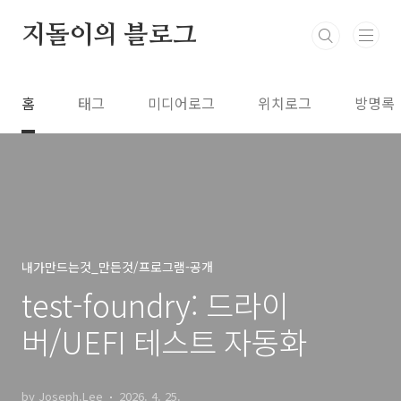
본문 바로가기
지돌이의 블로그
홈
태그
미디어로그
위치로그
방명록
내가만드는것_만든것/프로그램-공개
test-foundry: 드라이
버/UEFI 테스트 자동화
by Joseph.Lee
2026. 4. 25.