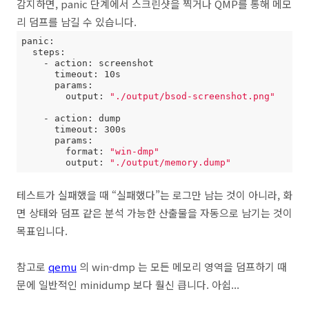
감지하면, panic 단계에서 스크린샷을 찍거나 QMP를 통해 메모
리 덤프를 남길 수 있습니다.
panic:

  steps:

    - action: screenshot

      timeout: 10s

      params:

        output: 
"./output/bsod-screenshot.png"
    - action: dump

      timeout: 300s

      params:

        format: 
"win-dmp"
        output: 
"./output/memory.dump"
테스트가 실패했을 때 “실패했다”는 로그만 남는 것이 아니라, 화
면 상태와 덤프 같은 분석 가능한 산출물을 자동으로 남기는 것이
목표입니다.
참고로
qemu
의 win-dmp 는 모든 메모리 영역을 덤프하기 때
문에 일반적인 minidump 보다 훨신 큽니다. 아쉽...