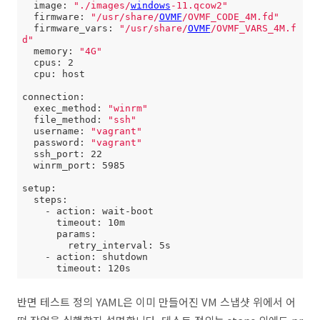
  image: 
"./images/
windows
-11.qcow2"
  firmware: 
"/usr/share/
OVMF
/OVMF_CODE_4M.fd"
  firmware_vars: 
"/usr/share/
OVMF
/OVMF_VARS_4M.f
d"
  memory: 
"4G"
  cpus: 2

  cpu: host

connection:

  exec_method: 
"winrm"
  file_method: 
"ssh"
  username: 
"vagrant"
  password: 
"vagrant"
  ssh_port: 22

  winrm_port: 5985

setup:

  steps:

    - action: wait-boot

      timeout: 10m

      params:

        retry_interval: 5s

    - action: shutdown

      timeout: 120s
반면 테스트 정의 YAML은 이미 만들어진 VM 스냅샷 위에서 어