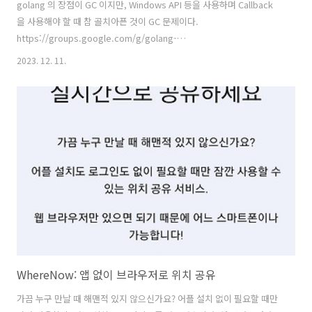
golang 의 장점이 GC 이지만, Windows API 등을 사용하며 Callback
을 사용해야 할 때 참 골치아픈 것이 GC 문제이다.
https://groups.google.com/g/golang-
nuts/c/yNis7bQG_rY/m/yaJFoSx1hgIJ 위와 같은 논의들도 많고..
2023. 12. 11.
package main /* #include #include #include #include extern void
goNativeDone(void*); __attribute__((weak)) void*
thread_func(void* p) { for (int i=0; i
WhereNow: 앱 없이 브라우저로 위치 공유
가끔 누구 만날 때 해맨적 있지 않으신가요? 어플 설치 없이 필요할 때만