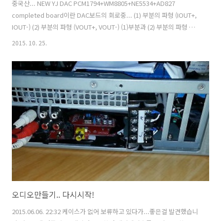
중국산... NEW YJ DAC PCM1794+WM8805+NE5534+AD827
completed board이란 DAC보드의 회로중... (1) 부분의 파형 (IOUT+,
IOUT-) (2) 부분의 파형 (VOUT+, VOUT-) (1)부분과 (2) 부분의 파형 합
친거 (IOUT+, VOUT+) 추가로 OUT 부분에서는 -2.5~+2.5V 가 출력된
2015. 10. 25.
다.
오디오만들기.. 다시시작!
2015.06.06. 22:32 케이스가 없어 보류하고 있다가...좋은걸 발견했습니