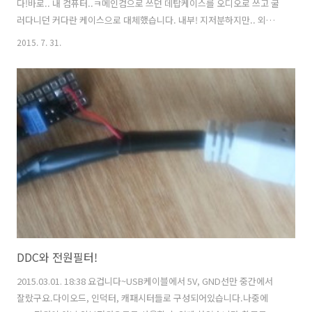
다!바로.. 내 컴퓨터..ㅋ메인컴으로 쓰던 데탑케이스를 오디오로 쓰고 굴
러다니던 커다란 케이스으로 대체했습니다. 내부! 지저분하지만.. 외부
가 덜 복잡한게 좋져~ㅋ큰 SMPS는 TPA3116파워앰프로, 동그란 트로이
2015. 7. 31.
달 트랜스는 DAC로, 잘 안보이지만 왼쪽에 까만색 휴대폰 충전기(5V
SMPS)가 AVR등 디지털 회로와 릴레이를 제어합니다. 뒷면!RCA잭은 위
에 종이로 감싼 릴레이 모듈과 연결되어 있어서 스위칭이 가능합니다.지
금은 DAC와 첫번째 채널을 연결해 놓았습니다. 앞!왼쪽:프리앰프, 오른
쪽:메인앰프쪽 볼륨입니다.뭐 나중에 볼륨노브는...ㅎㅎ 아.. 요즘 하고
있는게 많아서 이대로 또 얼마나 보류될지..ㅠㅠ올해엔 완성..
DDC와 전원필터!
2015.03.01. 18:38 요겁니다~USB케이블에서 5V, GND선만 중간에서
잘랐구요.다이오드, 인덕터, 캐패시터들로 구성되어있습니다.나중에