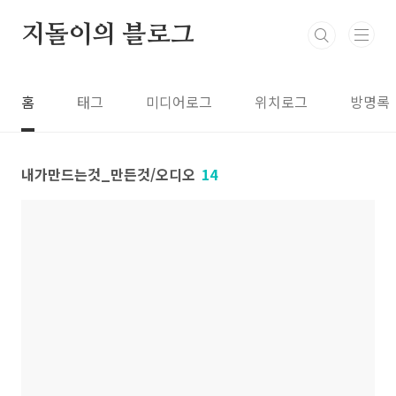
본문 바로가기
지돌이의 블로그
홈
태그
미디어로그
위치로그
방명록
내가만드는것_만든것/오디오
14