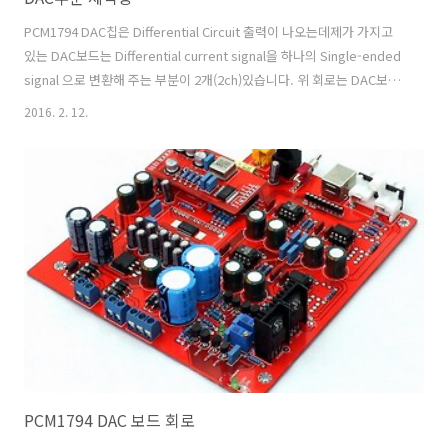
PCM1794 DAC칩은 Differential Circuit 출력이 나오는데제가 가지고
있는 DAC보드는 Differential current signal을 하나의 Single-ended
signal 으로 변환해 주는 부분이 2개(2ch)있습니다. 위 회로는 DAC보드
의 일부분을 그린 것입니다. 저는 이것을 Balanced Output으로 바꿀려
2016. 2. 12.
고 했습니다. 그런데 보통 Balanced Output회로를 보면(PCM1794
Datasheet의 Application Note도 그렇구...) 2개의 채널을 하나의
Balanced Output으로 출력합니다. 요롯게~ 그래서 Stereo 출력을 하
려면 DAC칩이 2개가 필요합니다..왜 이렇게 구성한지 몰랐는데
HIFIPAX카페 회원님들의 답변으로 이렇게 하면..
PCM1794 DAC 보드 회로