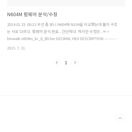
N604M 펌웨어 분석/수정
2014.01.23. 00:13 우선 좀 보니 N604와 N104을 비교했는데 둘의 구조
는 서로 다르다. 펌웨어 분석 완료.. 간단하다. 하지만 수정은..ㅠ >
binwalk n604m_kr_8_80.bin DECIMAL HEX DESCRIPTION ----------
----------------------------------------------------------------------------
2015. 7. 31.
----- 0 0x0 uImage header, header size: 64 bytes, header CRC:
0x97FE2D7C, created: Tue Oct 1 10:42:09 2013, image size:
1
1896384 bytes, Data Address: 0x80000000, Entry Point..