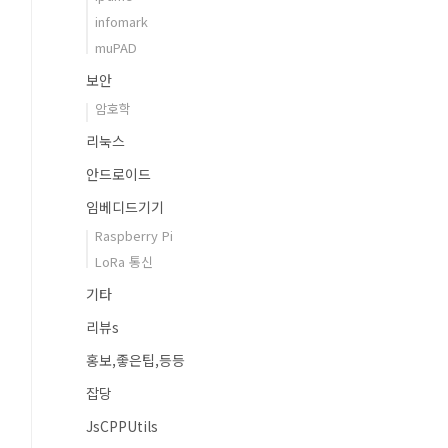
infomark
muPAD
보안
암호학
리눅스
안드로이드
임베디드기기
Raspberry Pi
LoRa 통신
기타
리뷰s
홍보,좋은팁,등등
잡당
JsCPPUtils