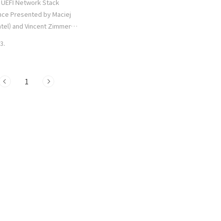
 UEFI Network Stack
ce Presented by Maciej
ntel) and Vincent Zimmer
- UEFI 에서 네트워크 스택의 성능
3.
 아이디어 - 멀티 프로세싱과
용함. 발표 자료 :
efi.org/sites/default/files/resources/7_Maciej%20Vincent_INTEL_netwo
1
:
thub.com/vincent-j-
dk2-
tree/MpNetworkStack/MdeModulePkg/Universal
ssing with UEF..