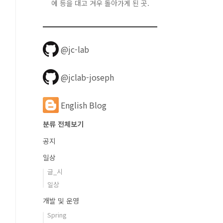
에 등을 대고 겨우 돌아가게 된 곳.
@jc-lab
rk%20stack%20performance.pdf
@jclab-joseph
English Blog
분류 전체보기
공지
일상
글_시
일상
개발 및 운영
Spring