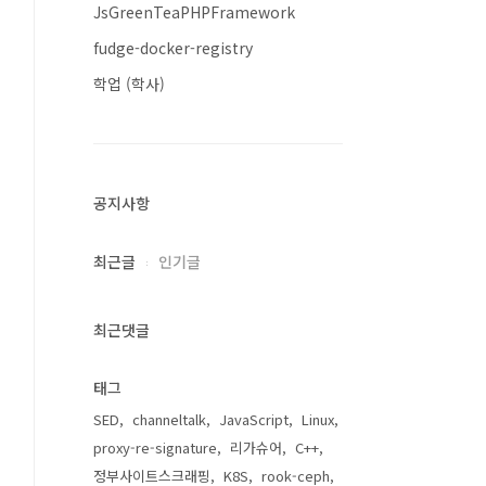
JsGreenTeaPHPFramework
fudge-docker-registry
학업 (학사)
공지사항
최근글
인기글
최근댓글
태그
SED
channeltalk
JavaScript
Linux
proxy-re-signature
리가슈어
C++
정부사이트스크래핑
K8S
rook-ceph