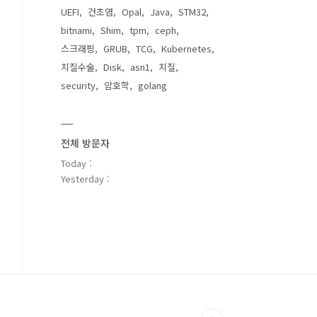
UEFI
건초염
Opal
Java
STM32
bitnami
Shim
tpm
ceph
스크래핑
GRUB
TCG
Kubernetes
치질수술
Disk
asn1
치질
security
암호학
golang
전체 방문자
Today :
Yesterday :