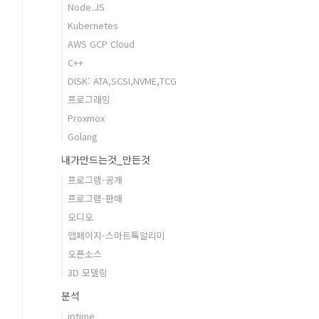
Node.JS
Kubernetes
AWS GCP Cloud
C++
DISK: ATA,SCSI,NVME,TCG
프로그래밍
Proxmox
Golang
내가만드는것_만든것
프로그램-공개
프로그램-판매
오디오
앱페이지-스마트톡알리미
오픈소스
3D 모델링
분석
iptime