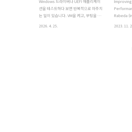
Windows 드라이버나 UEFI 애플리케이
Improving
션을 테스트하다 보면 반복적으로 마주치
Performan
는 일이 있습니다. VM을 켜고, 부팅을 기
Rabeda (I
다리고, 파일을 복사하고, 명령을 실행하
(Intel) 
2026. 4. 25.
2023. 11. 2
고, 결과물을 다시 가져오고, 필요하면 스
향상에 대한
크린샷이나 메모리 덤프까지 남겨야 합니
lwip 을 이
다. 실패가 발생하면 다시 깨끗한 상태로
https://u
되돌려 재현해야 하고, 때로는 부팅 전에
리포지터리 
EFI 파티션을 직접 패치해야 할 수도 있습
https://gi
니다.이런 작업은 한두 번이면 수동으로
zimmer/e
처리할 수 있지만, 테스트 케이스가 늘어
staging/
나고 재현성이 중요해지는 순간부터는 자
Multiproce
동화가 필요해집니다. 처음엔 Vagrant을
써보려고 하다가 한계에 다달아서 만들기
시작한 도구가 test-foundry입니다.
test-foundry는 QEMU 기반의
Windows 게스트 자동화 테스트 도구입
니다. VM set..