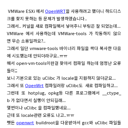
VMWare ESXi 에서
OpenWRT
을 사용하려고 했더니 하드디스
크를 찾지 못하는 등 문제가 발생하였습니다..
그래서.. 커널을 새로 컴파일해서 넣어주니 부팅은 잘 되었는데...
VMWare 에서 사용하는데 VMWare-tools 가 작동하지 않으
면 무슨 소용일까요?..
그래서 일단 vmware-tools 바이너리 파일을 싹다 복사한 다음
에 시도했는데 안되더라구요..ㅠㅠ
해서 open-vm-tools이란걸 찾아서 컴파일 하는데 엄청난 오류
들이;;
보니 기본으로 있는 uClibc 가 locale을 지원하지 않더군요...
그래서 또
OpenWrt
컴파일러랑 uClibc도 새로 컴파일하고...
그런데 또 hotplug, opkg등 다른 프로그램에서 __ctype_
b 가 없다면서 실행이 안되길래...
몇번이나 uClibc 을 컴파일했네요...
근데 또 locale관련 오류도 나고..ㅠㅠ
쨋든
openwrt
buildroot을 다운받아서 gcc와 uClibc 파일들