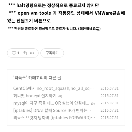
*** halt명령으로는 정상적으로 종료되지 않지만
*** open-vm-tools 가 작동중인 상태에서 VMWare콘솔에
있는 전원끄기 버튼으로
*** 전원을 종료하면
정상적으로 종료가 됩니다. (희안하네요;;;)
1
구독하기
'
리눅스
' 카테고리의 다른 글
CentOS에서 no_root_squash,no_all_squa
2015.07.31
sh 안먹힐때...
허니팟 honeyd 설치하기
2015.07.31
(0)
(0)
mysql이 자꾸 죽을 때... OR 실행이 안될때...
2015.07.31
(0)
[iptables] DNAT할때 Source IP가 변하는 문
2015.07.31
제...
리눅스 브릿지 방화벽 (iptables FORWARD)
2015.07.31
(0)
작동안할때
(0)