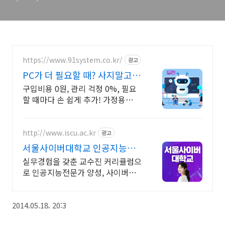
https://www.91system.co.kr/
광고
PC가 더 필요할 때? 사지말고
가상으로 추가하세요
구입비용 0원, 관리 걱정 0%, 필요
할 때마다 손 쉽게 추가! 가정용
VPN 무료 이벤트, 24시간 언제라도
내가 원하는 시간에 상담해보세요.
http://www.iscu.ac.kr
광고
서울사이버대학교 인공지능학
과 2026 가을학기 신편입생
실무경험을 갖춘 교수진 커리큘럼으
로 인공지능전문가 양성, 사이버대
신입생 수 1위 장학금 지급 1위, 학
사 석사 박사 온라인복수학위까지
2014.05.18. 20:3