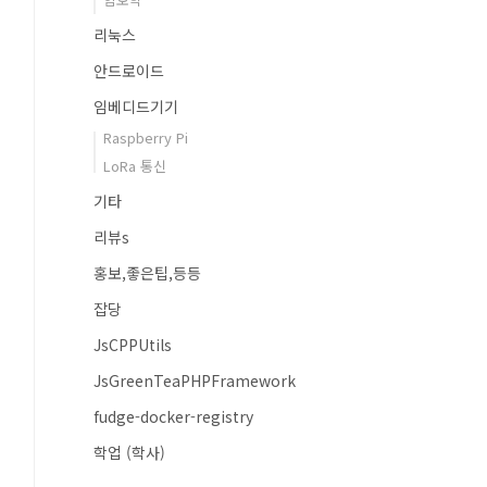
리눅스
안드로이드
임베디드기기
Raspberry Pi
LoRa 통신
기타
리뷰s
홍보,좋은팁,등등
잡당
JsCPPUtils
JsGreenTeaPHPFramework
fudge-docker-registry
학업 (학사)