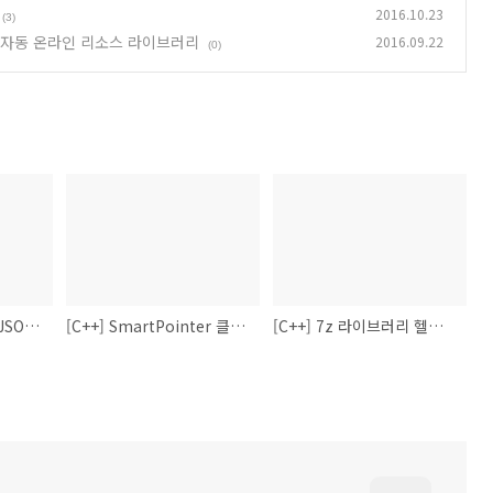
2016.10.23
(3)
urce) 자동 온라인 리소스 라이브러리
2016.09.22
(0)
C++용 Serializable JSONObjectMapper
[C++] SmartPointer 클래스 구현
[C++] 7z 라이브러리 헬퍼 (JsSevenZipHelper)