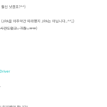
 훨신 낫겠죠?^^)
 (JPA을 아주약간 따라했지 JPA는 아닙니다..^^;;)
고
시간도없고.. 귀찮...ㅠㅠ
)
Driver
.
!! 일치해야 합니다!