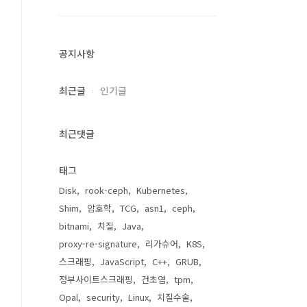
공지사항
최근글
인기글
최근댓글
태그
Disk
rook-ceph
Kubernetes
Shim
암호학
TCG
asn1
ceph
bitnami
치질
Java
proxy-re-signature
리가슈어
K8S
스크래핑
JavaScript
C++
GRUB
정부사이트스크래핑
건초염
tpm
Opal
security
Linux
치질수술