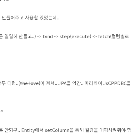
아서 만들어주고 사용할 있었는데...
일일히 만들고..) -> bind -> step(execute) -> fetch(컬럼별로
 더럽..(
the love
)어 져서.. JPA을 약간.. 따라하여 JsCPPDBC을
^
n은 안되구.. Entity에서 setColumn을 통해 컬럼을 매핑시켜줘야 합