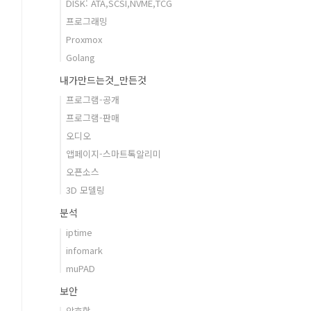
DISK: ATA,SCSI,NVME,TCG
프로그래밍
Proxmox
Golang
내가만드는것_만든것
프로그램-공개
프로그램-판매
오디오
앱페이지-스마트톡알리미
오픈소스
3D 모델링
분석
iptime
infomark
muPAD
보안
암호학