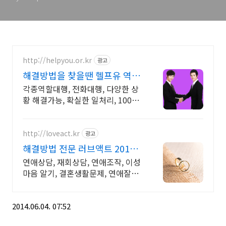
http://helpyou.or.kr
광고
해결방법을 찾을땐 헬프유 역할
대행, 상황연출 전문업체
각종역할대행, 전화대행, 다양한 상
황 해결가능, 확실한 일처리, 100%
비밀보장 사람의 도움이 필요할 때
는 헬프유를 기억하세요. 어떤 상황
이던 해결이 가능합니다.
http://loveact.kr
광고
해결방법 전문 러브액트 2011
년 개업 오랜 업력
연애상담, 재회상담, 연애조작, 이성
마음 알기, 결혼생활문제, 연애잘하
는법 다양한 상황 처리가능업체, 현
실적으로 도움이 되는 상담, 일단 문
의부탁드립니다.
2014.06.04. 07:52