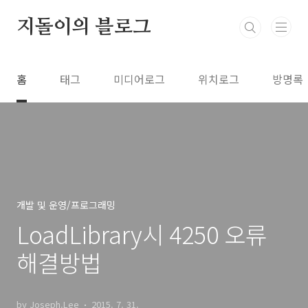
본문 바로가기
지돌이의 블로그
홈
태그
미디어로그
위치로그
방명록
개발 및 운영/프로그래밍
LoadLibrary시 4250 오류
해결방법
by Joseph.Lee
2015. 7. 31.