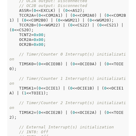
// OC2A output: Disconnected
// OC2B output: Disconnected
    ASSR=(
0
<<EXCLK) | (
0
<<AS2);

    TCCR2A=(
0
<<COM2A1) | (
0
<<COM2A0) | (
0
<<COM2B
1) | (
0
<<COM2B0) | (
0
<<WGM21) | (
0
<<WGM20);

    TCCR2B=(
0
<<WGM22) | (
0
<<CS22) | (
0
<<CS21) | 
(
0
<<CS20);

    TCNT2=
0x00
;

    OCR2A=
0x00
;

    OCR2B=
0x00
;

// Timer/Counter 0 Interrupt(s) initializati
on
    TIMSK0=(
0
<<OCIE0B) | (
0
<<OCIE0A) | (
0
<<TOIE
0);

// Timer/Counter 1 Interrupt(s) initializati
on
    TIMSK1=(
0
<<ICIE1) | (
0
<<OCIE1B) | (
0
<<OCIE1
A) | (
1
<<TOIE1);

// Timer/Counter 2 Interrupt(s) initializati
on
    TIMSK2=(
0
<<OCIE2B) | (
0
<<OCIE2A) | (
0
<<TOIE
2);

// External Interrupt(s) initialization
// INT0: Off