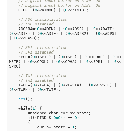
// Digital input buffer on AIN0: On
// Digital input buffer on AIN1: On
    DIDR1=(
0
<<AIN0D) | (
0
<<AIN1D);

// ADC initialization
// ADC disabled
    ADCSRA=(
0
<<ADEN) | (
0
<<ADSC) | (
0
<<ADATE) | 
(
0
<<ADIF) | (
0
<<ADIE) | (
0
<<ADPS2) | (
0
<<ADPS1) 
| (
0
<<ADPS0);

// SPI initialization
// SPI disabled
    SPCR=(
0
<<SPIE) | (
0
<<SPE) | (
0
<<DORD) | (
0
<<
MSTR) | (
0
<<CPOL) | (
0
<<CPHA) | (
0
<<SPR1) | (
0
<<
SPR0);

// TWI initialization
// TWI disabled
    TWCR=(
0
<<TWEA) | (
0
<<TWSTA) | (
0
<<TWSTO) | 
(
0
<<TWEN) | (
0
<<TWIE);

sei
();

while
(
1
) {

unsigned
char
 cur_sw_state;

if
((PIND & 
0x04
) == 
0
)

        {

            cur_sw_state = 
1
;
