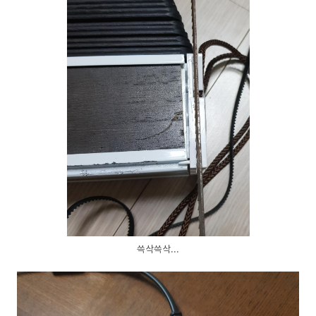
쓱삭쓱삭...