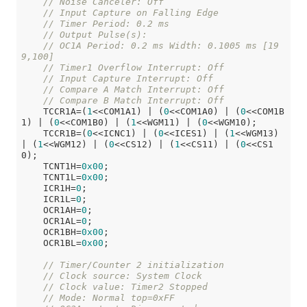
// Noise Canceler: Off
// Input Capture on Falling Edge
// Timer Period: 0.2 ms
// Output Pulse(s):
// OC1A Period: 0.2 ms Width: 0.1005 ms [19
9,100]
// Timer1 Overflow Interrupt: Off
// Input Capture Interrupt: Off
// Compare A Match Interrupt: Off
// Compare B Match Interrupt: Off
    TCCR1A=(
1
<<COM1A1) | (
0
<<COM1A0) | (
0
<<COM1B
1) | (
0
<<COM1B0) | (
1
<<WGM11) | (
0
<<WGM10);

    TCCR1B=(
0
<<ICNC1) | (
0
<<ICES1) | (
1
<<WGM13) 
| (
1
<<WGM12) | (
0
<<CS12) | (
1
<<CS11) | (
0
<<CS1
0);

    TCNT1H=
0x00
;

    TCNT1L=
0x00
;

    ICR1H=
0
;

    ICR1L=
0
;

    OCR1AH=
0
;

    OCR1AL=
0
;

    OCR1BH=
0x00
;

    OCR1BL=
0x00
;

// Timer/Counter 2 initialization
// Clock source: System Clock
// Clock value: Timer2 Stopped
// Mode: Normal top=0xFF