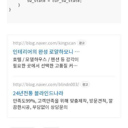
        sw_state = cur_sw_state;

    }

}

http://blog.naver.com/kingscan
광고
인테리어의 완성 로얄하모니 무
료견적 실측부터 시공까지
호텔 / 모델하우스 / 펜션 등 감각이
필요한 곳에서 선택한 고품질 커튼
블라인드 예산에 맞춘 가성비 커튼
일정에 맞춘 고퀄리티 시공
http://blog.naver.com/blindn003/
광고
24년전통 블라인드나라
만족도99%, 고객만족을 위해 맞춤제작, 방문견적, 깔
끔한시공, 부담없이 상담문의