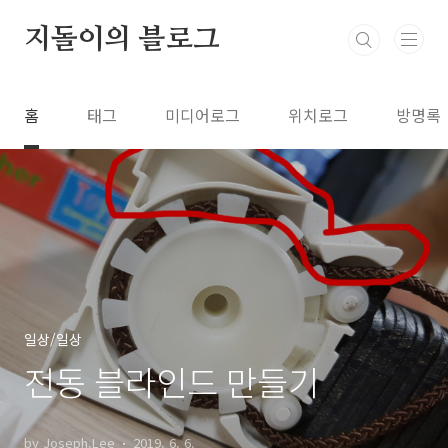
본문 바로가기
지돌이의 블로그
홈
태그
미디어로그
위치로그
방명록
일상/일상
전동 블라인드 만들기
by Joseph.Lee
2019. 6. 6.