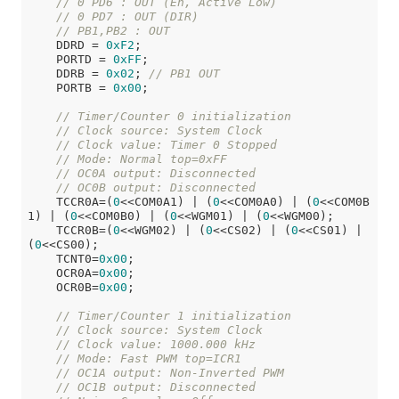
// 0 PD6 : OUT (En, Active Low)
// 0 PD7 : OUT (DIR)
// PB1,PB2 : OUT
    DDRD = 
0xF2
;

    PORTD = 
0xFF
;

    DDRB = 
0x02
; 
// PB1 OUT
    PORTB = 
0x00
;

// Timer/Counter 0 initialization
// Clock source: System Clock
// Clock value: Timer 0 Stopped
// Mode: Normal top=0xFF
// OC0A output: Disconnected
// OC0B output: Disconnected
    TCCR0A=(
0
<<COM0A1) | (
0
<<COM0A0) | (
0
<<COM0B
1) | (
0
<<COM0B0) | (
0
<<WGM01) | (
0
<<WGM00);

    TCCR0B=(
0
<<WGM02) | (
0
<<CS02) | (
0
<<CS01) | 
(
0
<<CS00);

    TCNT0=
0x00
;

    OCR0A=
0x00
;

    OCR0B=
0x00
;

// Timer/Counter 1 initialization
// Clock source: System Clock
// Clock value: 1000.000 kHz
// Mode: Fast PWM top=ICR1
// OC1A output: Non-Inverted PWM
// OC1B output: Disconnected