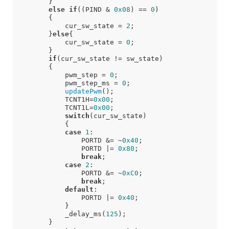
        }

else
if
((PIND & 
0x08
) == 
0
)

        {

            cur_sw_state = 
2
;

        }
else
{

            cur_sw_state = 
0
;

        }

if
(cur_sw_state != sw_state)

        {

            pwm_step = 
0
;

            pwm_step_ms = 
0
;

updatePwm
();

            TCNT1H=
0x00
;

            TCNT1L=
0x00
;

switch
(cur_sw_state)

            {

case
1
:

                PORTD &= ~
0x40
;

                PORTD |= 
0x80
;

break
;

case
2
:

                PORTD &= ~
0xC0
;

break
;

default
:

                PORTD |= 
0x40
;

            }

            _delay_ms(
125
);

        }
