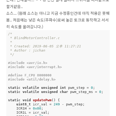
할거같음..
소스... (원래 소스는 아니고 지금 수정중인건데 아직 적용은 못해
봄.. 처음에는 낮은 속도(주파수)로써 높은 토크로 동작하고 서서
히 속도를 올려갑니다.)
/*

 * BlindMotorController.c

 *

 * Created: 2019-06-05 오후 11:27:21

 * Author : jichan

 */
#
include
<avr/io.h>
#
include
<avr/interrupt.h>
#
define
 F_CPU 8000000
#
include
<util/delay.h>
static
volatile
unsigned
int
 pwm_step = 
0
static
volatile
unsigned
char
 pwm_step_ms = 
0
;

static
void
updatePwm
()
{

uint8_t
 icr_val = 
249
 - pwm_step;

    ICR1H = 
0x00
;

    ICR1L = icr_val;
