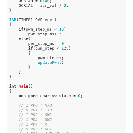
    OCR1AH = 
0x00
;

    OCR1AL = icr_val / 
2
;

}

ISR
(TIMER1_OVF_vect)

{

if
(pwm_step_ms < 
16
)

        pwm_step_ms++;

else
{

        pwm_step_ms = 
0
;

if
(pwm_step < 
125
)

        {

            pwm_step++;

updatePwm
();

        }

    }

}

int
main
()
{

unsigned
char
 sw_state = 
0
;

// 1 PD0 : RXD
// 0 PD1 : TXD
// 1 PD2 : SW1
// 1 PD3 : SW2
// 1 PD4 : X
// 0 PD5 : OUT