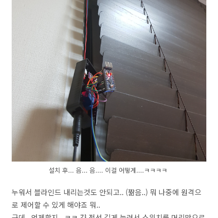
설치 후... 음... 음.... 이걸 어떻게....ㅋㅋㅋㅋ
누워서 블라인드 내리는것도 안되고.. (짦음..) 뭐 나중에 원격으
로 제어할 수 있게 해야죠 뭐..
근데.. 언제할지...ㅋㅋ 걍 전선 길게 늘려서 스위치를 머리맡으로