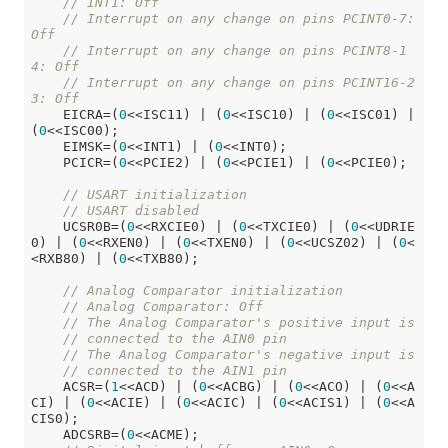
// INT1: Off
// Interrupt on any change on pins PCINT0-7: 
Off
// Interrupt on any change on pins PCINT8-1
4: Off
// Interrupt on any change on pins PCINT16-2
3: Off
    EICRA=(
0
<<ISC11) | (
0
<<ISC10) | (
0
<<ISC01) | 
(
0
<<ISC00);

    EIMSK=(
0
<<INT1) | (
0
<<INT0);

    PCICR=(
0
<<PCIE2) | (
0
<<PCIE1) | (
0
<<PCIE0);

// USART initialization
// USART disabled
    UCSR0B=(
0
<<RXCIE0) | (
0
<<TXCIE0) | (
0
<<UDRIE
0) | (
0
<<RXEN0) | (
0
<<TXEN0) | (
0
<<UCSZ02) | (
0
<
<RXB80) | (
0
<<TXB80);

// Analog Comparator initialization
// Analog Comparator: Off
// The Analog Comparator's positive input is
// connected to the AIN0 pin
// The Analog Comparator's negative input is
// connected to the AIN1 pin
    ACSR=(
1
<<ACD) | (
0
<<ACBG) | (
0
<<ACO) | (
0
<<A
CI) | (
0
<<ACIE) | (
0
<<ACIC) | (
0
<<ACIS1) | (
0
<<A
CIS0);

    ADCSRB=(
0
<<ACME);
