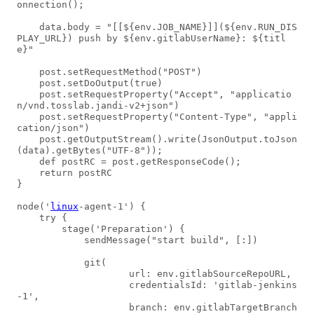
onnection();

    data.body = "[[${env.JOB_NAME}]](${env.RUN_DIS
PLAY_URL}) push by ${env.gitlabUserName}: ${titl
e}"

    post.setRequestMethod("POST")

    post.setDoOutput(true)

    post.setRequestProperty("Accept", "applicatio
n/vnd.tosslab.jandi-v2+json")

    post.setRequestProperty("Content-Type", "appli
cation/json")

    post.getOutputStream().write(JsonOutput.toJson
(data).getBytes("UTF-8"));

    def postRC = post.getResponseCode();

    return postRC

}

node('
linux
-agent-1') {

    try {

        stage('Preparation') {

            sendMessage("start build", [:])

            git(

                    url: env.gitlabSourceRepoURL,

                    credentialsId: 'gitlab-jenkins
-1',

                    branch: env.gitlabTargetBranch
