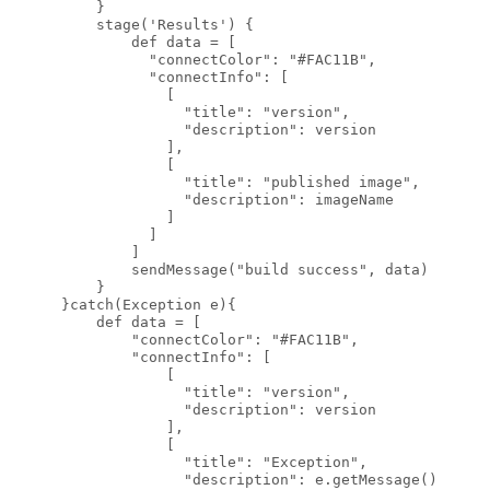
        }

        stage('Results') {

            def data = [

              "connectColor": "#FAC11B",

              "connectInfo": [

                [

                  "title": "version",

                  "description": version

                ],

                [

                  "title": "published image",

                  "description": imageName

                ]

              ]

            ]

            sendMessage("build success", data)

        }

    }catch(Exception e){

        def data = [

            "connectColor": "#FAC11B",

            "connectInfo": [

                [

                  "title": "version",

                  "description": version

                ],

                [

                  "title": "Exception",

                  "description": e.getMessage()
