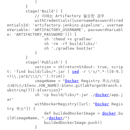
            )

        }

        stage('Build') {

            // 아래는 Artifactory 필요한 경우

            withCredentials([usernamePassword(cred
entialsId: 'artifactory-jenkins-pipeline', usernam
eVariable: 'ARTIFACTORY_USERNAME', passwordVariabl
e: 'ARTIFACTORY_PASSWORD')]) {

                sh 'chmod +x gradlew'

                sh 'rm -rf build/libs/'

                sh './gradlew bootJar'

            }

        }

        stage('Publish') {

            version = sh(returnStdout: true, scrip
t: 'find build/libs/*.jar | 
sed
 -r \'s/^.*-([0-9.]
+)\\.jar$/\\1/\'').trim()

            imageName = "
Docker
 Registry 주소/네임
스페이스/${env.JOB_NAME}:${env.gitlabTargetBranch.s
ubstring(7)}-${version}"

            sh 'cp build/libs/*.jar ./
docker
/app.j
ar'

            withDockerRegistry([url: "
Docker
 Regis
try 주소"]) {

                def buildedDockerImage = 
docker
.bu
ild(imageName, "./
docker
/") 

                buildedDockerImage.push()

            }
