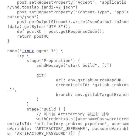
    post.setRequestProperty("Accept", "applicatio
n/vnd.tosslab.jandi-v2+json")

    post.setRequestProperty("Content-Type", "appli
cation/json")

    post.getOutputStream().write(JsonOutput.toJson
(data).getBytes("UTF-8"));

    def postRC = post.getResponseCode();

    return postRC

}

node('
linux
-agent-1') {

    try {

        stage('Preparation') {

            sendMessage("start build", [:])

            git(

                    url: env.gitlabSourceRepoURL,

                    credentialsId: 'gitlab-jenkins
-1',

                    branch: env.gitlabTargetBranch

            )

        }

        stage('Build') {

            // 아래는 Artifactory 필요한 경우

            withCredentials([usernamePassword(cred
entialsId: 'artifactory-jenkins-pipeline', usernam
eVariable: 'ARTIFACTORY_USERNAME', passwordVariabl
e: 'ARTIFACTORY_PASSWORD')]) {
