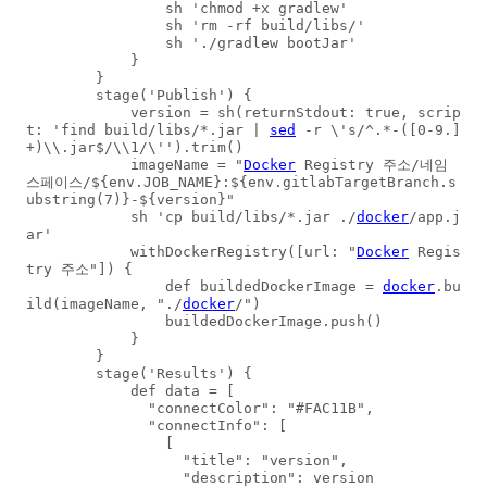
                sh 'chmod +x gradlew'

                sh 'rm -rf build/libs/'

                sh './gradlew bootJar'

            }

        }

        stage('Publish') {

            version = sh(returnStdout: true, scrip
t: 'find build/libs/*.jar | 
sed
 -r \'s/^.*-([0-9.]
+)\\.jar$/\\1/\'').trim()

            imageName = "
Docker
 Registry 주소/네임
스페이스/${env.JOB_NAME}:${env.gitlabTargetBranch.s
ubstring(7)}-${version}"

            sh 'cp build/libs/*.jar ./
docker
/app.j
ar'

            withDockerRegistry([url: "
Docker
 Regis
try 주소"]) {

                def buildedDockerImage = 
docker
.bu
ild(imageName, "./
docker
/") 

                buildedDockerImage.push()

            }

        }

        stage('Results') {

            def data = [

              "connectColor": "#FAC11B",

              "connectInfo": [

                [

                  "title": "version",

                  "description": version
