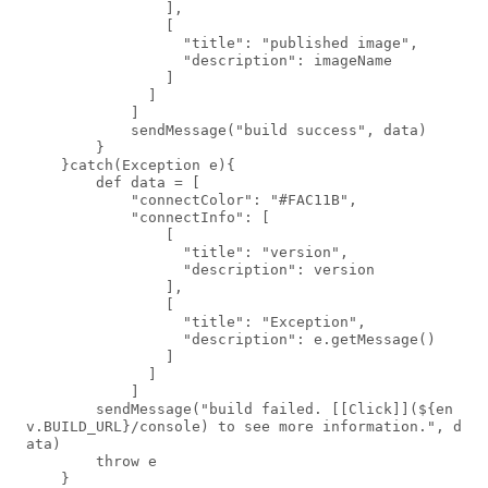
                ],

                [

                  "title": "published image",

                  "description": imageName

                ]

              ]

            ]

            sendMessage("build success", data)

        }

    }catch(Exception e){

        def data = [

            "connectColor": "#FAC11B",

            "connectInfo": [

                [

                  "title": "version",

                  "description": version

                ],

                [

                  "title": "Exception",

                  "description": e.getMessage()

                ]

              ]

            ]

        sendMessage("build failed. [[Click]](${en
v.BUILD_URL}/console) to see more information.", d
ata)

        throw e

    }
