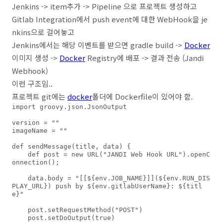
Jenkins -> item추가 -> Pipeline 으로 프로젝트 생성하고
Gitlab Integration에서 push event에 대한 WebHook을 je
nkins으로 걸어놓고
Jenkins에서는 해당 이벤트를 받으면 gradle build ->
Docker
이미지 생성 ->
Docker
Registry에 배포 -> 결과 전송 (Jandi
Webhook)
이런 구조임..
프로젝트 git에는
docker
폴더에 Dockerfile이 있어야 함.
import groovy.json.JsonOutput

version = ""

imageName = ""

def sendMessage(title, data) {

    def post = new URL("JANDI Web Hook URL").openC
onnection();

    data.body = "[[${env.JOB_NAME}]](${env.RUN_DIS
PLAY_URL}) push by ${env.gitlabUserName}: ${titl
e}"

    post.setRequestMethod("POST")

    post.setDoOutput(true)
