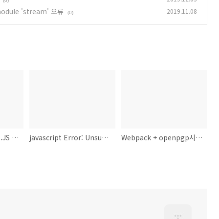
(0)
module 'stream' 오류
2019.11.08
(0)
asn1-stream: Node.JS asn1 stream 파서
javascript Error: UnsupportedEnvironment
Webpack + openpgp시 Error: Cannot find module 'stream' 오류