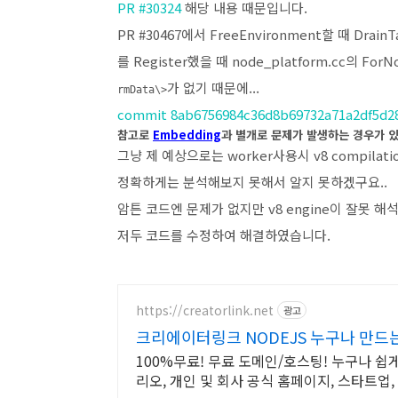
PR #30324
해당 내용 때문입니다.
PR #30467에서 FreeEnvironment할 때 Drain
를 Register했을 때 node_platform.cc의 F
가 없기 때문에...
rmData\>
commit 8ab6756984c36d8b69732a71a2df5d2
참고로
Embedding
과 별개로 문제가 발생하는 경우가 
그냥 제 예상으로는 worker사용시 v8 compila
정확하게는 분석해보지 못해서 알지 못하겠구요..
암튼 코드엔 문제가 없지만 v8 engine이 잘못 해
저두 코드를 수정하여 해결하였습니다.
https://creatorlink.net
광고
크리에이터링크 NODEJS 누구나 만드
100%무료! 무료 도메인/호스팅! 누구나 쉽
리오, 개인 및 회사 공식 홈페이지, 스타트