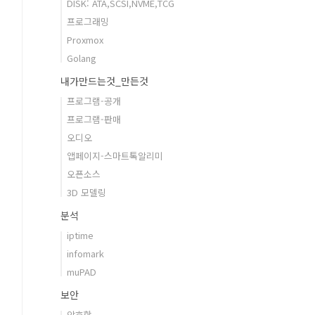
DISK: ATA,SCSI,NVME,TCG
프로그래밍
Proxmox
Golang
내가만드는것_만든것
프로그램-공개
프로그램-판매
오디오
앱페이지-스마트톡알리미
오픈소스
3D 모델링
분석
iptime
infomark
muPAD
보안
암호학