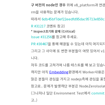
구 버전의 node인 경우
위에 v8_platform과 연관
rm을 사용하는 문제가 있습니다.
따라서
6db45bf7def22eedfd95dac95713e850c
R #31217
코멘트 참고)
* Inspect초기화 문제 (Critical)
Issue #31256
를 참고해 주세요.
PR #30467
을 통해 해결될 수 있는데 아직 머지되
그리고 그 사이에 또 변한 부분들이 여럿 있어서 v
니다.
저두 코드를 고쳐가며 나름 테스트를 해 보고 있습니
하지만 아직
Embedding
환경에서 Worker사용
많은 분들이 관심을 가지고 nodejs측에 관심을 표
참고로.. 문제가 발생하단 부분은 NodeZeroIsolateT
(그나저나 일단 Environment Test에서
commit 
고..)