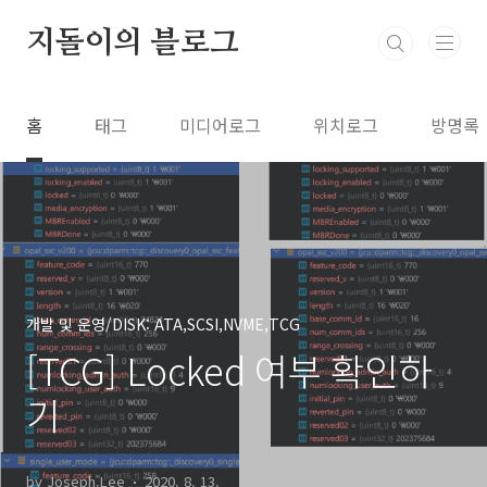
본문 바로가기
지돌이의 블로그
홈
태그
미디어로그
위치로그
방명록
개발 및 운영/DISK: ATA,SCSI,NVME,TCG
[TCG] Locked 여부 확인하
기
by Joseph.Lee
2020. 8. 13.