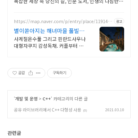
복잡한 세상 속 당신의 길, 인문 도서, 인생의 나침반이
됩니다.
https://map.naver.com/p/entry/place/1191452
광고
706
별이쏟아지는 해녀마을 풀빌라
르세라핌도 다녀간 감성풀빌라
사계절온수풀 그리고 핀란드사우나
대형자쿠지 감성독채. 커플부터 대
가족까지 힐링숙소 여행피로 녹이는
온수풀과 스파, 불멍.제주해녀마을
돌담길 속에서느끼는 온전한휴식
공감
구독하기
'
개발 및 운영
>
C++
' 카테고리의 다른 글
공유 라이브러리에서 C++ 다형성 사용
2021.03.10
(0)
관련글