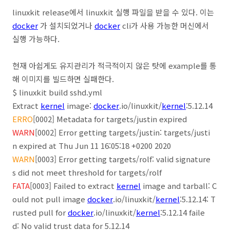
linuxkit release에서 linuxkit 실행 파일을 받을 수 있다. 이는
docker
가 설치되었거나
docker
cli가 사용 가능한 머신에서
실행 가능하다.
현재 아쉽게도 유지관리가 적극적이지 않은 탓에 example를 통
해 이미지를 빌드하면 실패한다.
$ linuxkit build sshd.yml
Extract
kernel
image:
docker
.io/linuxkit/
kernel
:5.12.14
ERRO
[0002] Metadata for targets/justin expired
WARN
[0002] Error getting targets/justin: targets/justi
n expired at Thu Jun 11 16:05:18 +0200 2020
WARN
[0003] Error getting targets/rolf: valid signature
s did not meet threshold for targets/rolf
FATA
[0003] Failed to extract
kernel
image and tarball: C
ould not pull image
docker
.io/linuxkit/
kernel
:5.12.14: T
rusted pull for
docker
.io/linuxkit/
kernel
:5.12.14 faile
d: No valid trust data for 5.12.14