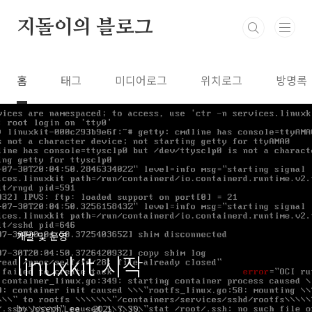
본문 바로가기
지돌이의 블로그
홈
태그
미디어로그
위치로그
방명록
개발 및 운영
linuxkit 시작
by Joseph.Lee
2021. 7. 30.