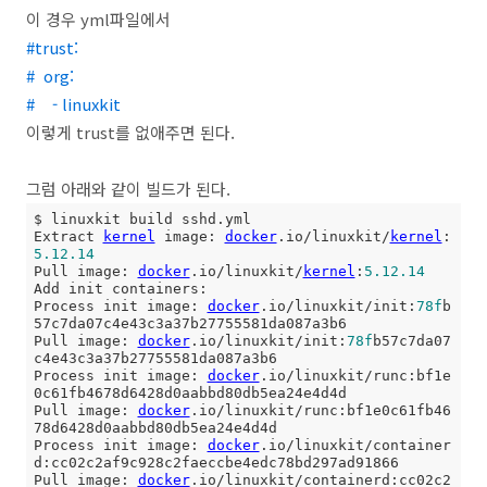
이 경우 yml파일에서
#trust:
# org:
# - linuxkit
이렇게 trust를 없애주면 된다.
그럼 아래와 같이 빌드가 된다.
$ linuxkit build sshd.yml

Extract 
kernel
 image: 
docker
.io/linuxkit/
kernel
:
5.12
.14
Pull image: 
docker
.io/linuxkit/
kernel
:
5.12
.14
Add init containers:

Process init image: 
docker
.io/linuxkit/init:
78f
b
57c7da07c4e43c3a37b27755581da087a3b6

Pull image: 
docker
.io/linuxkit/init:
78f
b57c7da07
c4e43c3a37b27755581da087a3b6

Process init image: 
docker
.io/linuxkit/runc:bf1e
0c61fb4678d6428d0aabbd80db5ea24e4d4d

Pull image: 
docker
.io/linuxkit/runc:bf1e0c61fb46
78d6428d0aabbd80db5ea24e4d4d

Process init image: 
docker
.io/linuxkit/container
d:cc02c2af9c928c2faeccbe4edc78bd297ad91866

Pull image: 
docker
.io/linuxkit/containerd:cc02c2