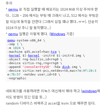
주의
*
qemu
로 직접 실행할 때 메모리는 1024 MiB 이상 주어야 한
다.. (128 ~ 256 에서는 부팅 때 크래시 나고, 512 에서는 부팅은
잘 되는데 동작을 안한다 (그래서 삽질 꽤나 했다..ㅠㅠ). 단순히
1024 이상 주니 잘 동작했다...)
*
qemu
실행은 이렇게 했다. (
Windows
기준)
qemu
-system-x86_64 \

-smp 
1
 \

-m 
1024
 \

-machine q35,accel=hax:
tcg
 \

-
kernel
 $
1
-
kernel
 -initrd $
1
-initrd.img \

-object rng-builtin,id=rng0 \

-device virtio-rng,rng=rng0 \

-append 
'console=ttyS0'
 -hda 
disk
.img \

-device virtio-net-pci,netdev=t0,mac=
7
e:
9f
:
28
:
3
e:
7b
:
57
 -netdev user,id=t0 \

-nographic
네트워크를 사용하려면 리눅스 머신에서 해야 하고 (
windows
에
서도 방법이 있긴 있을 듯...)
random 디바이스 바꿔주고 accel을 kvm 으로 해주면 된다.