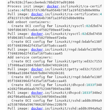
af9c928c2faeccbe4edc78bd297ad91866

Process init image: 
docker
.io/linuxkit/ca-certif
icates:
4
df823737c9bf6a9564b736f1a19fd25d60e909a

Pull image: 
docker
.io/linuxkit/ca-certificates:
4
df823737c9bf6a9564b736f1a19fd25d60e909a

Add onboot containers:

  Create OCI config 
for
 linuxkit/sysctl:
02
d2bd74
509fd063857ceb4c4f502f09ee4f2e0a

Pull image: 
docker
.io/linuxkit/sysctl:
02
d2bd7450
9fd063857ceb4c4f502f09ee4f2e0a

  Create OCI config 
for
 linuxkit/rngd:bdabfe138f
05f7d48396d2f435af16f5a6ccaa45

Pull image: 
docker
.io/linuxkit/rngd:bdabfe138f05
f7d48396d2f435af16f5a6ccaa45

Add service containers:

  Create OCI config 
for
 linuxkit/getty:ed32c7153
1f5998aa510847bb07bd847492d4101

Pull image: 
docker
.io/linuxkit/getty:ed32c71531f
5998aa510847bb07bd847492d4101

  Create OCI config 
for
 linuxkit/rngd:bdabfe138f
05f7d48396d2f435af16f5a6ccaa45

  Create OCI config 
for
 linuxkit/dhcpcd:
1033f
340
e2d42f86a60aab70752346f0045ea388

Pull image: 
docker
.io/linuxkit/dhcpcd:
1033f
340e2
d42f86a60aab70752346f0045ea388

  Create OCI config 
for
 linuxkit/sshd:add8c094a9
a253870b0a596796628fd4ec220b70

Pull image: 
docker
.io/linuxkit/sshd:add8c094a9a2