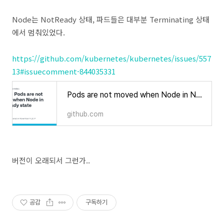
Node는 NotReady 상태, 파드들은 대부분 Terminating 상태
에서 멈춰있었다.
https://github.com/kubernetes/kubernetes/issues/557
13#issuecomment-844035331
Pods are not moved when Node in NotReady state · Issue #55713 · kubernetes/kubernetes
github.com
버전이 오래되서 그런가..
공감
구독하기