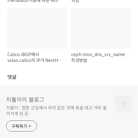
metadata 이름에 따른 403
백업
SignatureDoesNotMatch 문
제
Calico iBGP에서
ceph mon_dns_srv_name
vxlan.calico의 IP가 NextHop
작성방법
으로 뜨는 경우
댓글
지돌이의 블로그
지돌이 : 험한 산길에서 바위 같은 것에 등을 대고 겨우 돌
아가게 된 곳.
구독하기