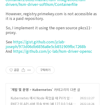
drivers/hsm-driver-softhsm/Containerfile
However, registry.primekey.com is not accessible as
it is a paid repository.
So, I implement it using the open source pkcs11-
proxy.
See
https://gist.github.com/jclab-
joseph/973d06db6856a8e5cb851909fbc7268b
And
https://github.com/jc-lab/hsm-driver-opensc
공감
구독하기
'
개발 및 운영
>
Kubernetes
' 카테고리의 다른 글
Kubernetes 에서 Node 죽었을 때 PV가 있는
2022.12.27
파드가 스케쥴링 되지 않는 현상
RKE2 의 API 서버 접속 방법 (왜 127.0.0.1:644
2022.10.26
(0)