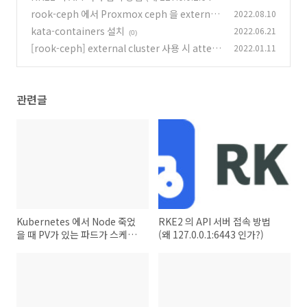
3 인가?)
rook-ceph 에서 Proxmox ceph 을 external
2022.08.10
(0)
cluster 으로 사용할 때 문제
kata-containers 설치
2022.06.21
(0)
(0)
[rook-ceph] external cluster 사용 시 attem
2022.01.11
pt to determine ceph version for the curr
ent cluster image timed out 오류
(0)
관련글
Kubernetes 에서 Node 죽었
RKE2 의 API 서버 접속 방법
을 때 PV가 있는 파드가 스케쥴
(왜 127.0.0.1:6443 인가?)
링 되지 않는 현상