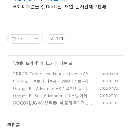
H3, 터미널블록, Din레일, 채널, 실시간재고판매!
공감
구독하기
'
임베디드기기
' 카테고리의 다른 글
ERROR: Cannot read register while CPU i
2020.08.29
s running 디버깅 오류
아두이노 부트로더 이용해서 펌웨어 업로드하기
2016.01.30
(0)
Orange Pi - Allwinner H3 커널 컴파일 1 [실
2015.07.31
(0)
패]
Orange Pi Plus (Allwinner H3) 부팅 메커니
2015.07.31
(0)
즘
[POGOPLUG V4] 부트로더에 관해 주의점...
2015.07.31
(0)
(0)
관련글