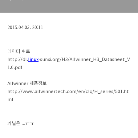
2015.04.03. 20:11
데이터 쉬트
http://dl.
linux
-sunxi.org/H3/Allwinner_H3_Datasheet_V
1.0.pdf
Allwinner 제품정보
http://www.allwinnertech.com/en/clq/H_series/501.ht
ml
커널은 ...ㅠㅠ