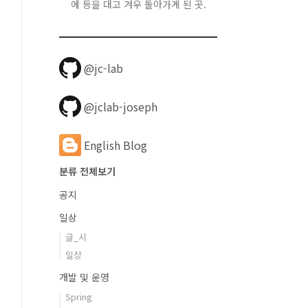
에 등을 대고 겨우 돌아가게 된 곳.
@jc-lab
@jclab-joseph
English Blog
분류 전체보기
공지
일상
글_시
일상
개발 및 운영
Spring