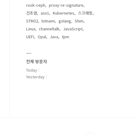
rook-ceph
proxy-re-signature
건초염
asn1
Kubernetes
스크래핑
STM32
bitnami
golang
Shim
Linux
channeltalk
JavaScript
UEFI
Opal
Java
tpm
전체 방문자
Today :
Yesterday :