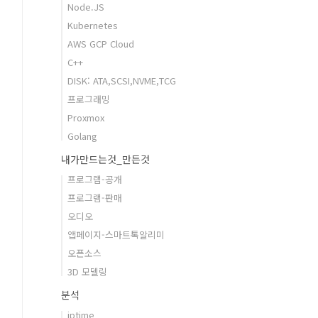
Node.JS
Kubernetes
AWS GCP Cloud
C++
DISK: ATA,SCSI,NVME,TCG
프로그래밍
Proxmox
Golang
내가만드는것_만든것
프로그램-공개
프로그램-판매
오디오
앱페이지-스마트톡알리미
오픈소스
3D 모델링
분석
iptime