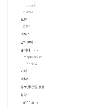
infomark
muPAD
보안
암호학
리눅스
안드로이드
임베디드기기
Raspberry Pi
LoRa 통신
기타
리뷰s
홍보,좋은팁,등등
잡당
JsCPPUtils