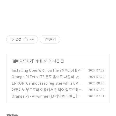
공감
구독하기
'
임베디드기기
' 카테고리의 다른 글
Installing OpenWRT on the eMMC of BPI-
2024.07.27
R4
Orange PI Zero LTS 온도 음수로 나올 때
2021.07.20
(0)
(0)
ERROR: Cannot read register while CPU i
2020.08.29
s running 디버깅 오류
아두이노 부트로더 이용해서 펌웨어 업로드하기
2016.01.30
(0)
Orange Pi - Allwinner H3 커널 컴파일 1 [실
2015.07.31
(0)
패]
(0)
관련글