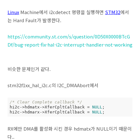
Linux
Machine에서 i2cdetect 명령을 실행하면
STM32
에서
는 Hard Fault가 발생한다.
https://community.st.com/s/question/0D50X0000BTcG
Df/bug-report-fix-hal-i2c-interrupt-handler-not-working
비슷한 문제인거 같다.
stm32f1xx_hal_i2c.c의
I2C_DMAAbort에서
/* Clear Complete callback */
hi2c->hdmatx->XferCpltCallback = 
NULL
;

hi2c->hdmarx->XferCpltCallback = 
NULL
;
RX에만 DMA를 활성화 시킨 경우 hdmatx가 NULL이기 때문이
다..