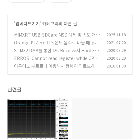
'
임베디드기기
' 카테고리의 다른 글
MIMXRT USB-SDCard MSD 예제 및 속도 개선
2025.11.18
연구
Orange PI Zero LTS 온도 음수로 나올 때
2021.07.20
(1)
(0)
STM32 DMA를 통한 I2C Receive시 Hard Faul
2020.08.29
t 문제
ERROR: Cannot read register while CPU i
2020.08.29
(0)
s running 디버깅 오류
아두이노 부트로더 이용해서 펌웨어 업로드하기
2016.01.30
(0)
(0)
관련글