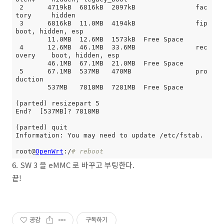
 2      4719kB  6816kB  2097kB               fac
tory     hidden

 3      6816kB  11.0MB  4194kB               fip         
boot, hidden, esp

        11.0MB  12.6MB  1573kB  Free Space

 4      12.6MB  46.1MB  33.6MB               rec
overy    boot, hidden, esp

        46.1MB  67.1MB  21.0MB  Free Space

 5      67.1MB  537MB   470MB                pro
duction

        537MB   7818MB  7281MB  Free Space

(parted) resizepart 5

End?  [537MB]? 7818MB

(parted) quit

Information: You may need to update /etc/fstab.

root@
OpenWrt
:/
# reboot
6. SW 3 을 eMMC 로 바꾸고 부팅한다.
끝!
공감
구독하기