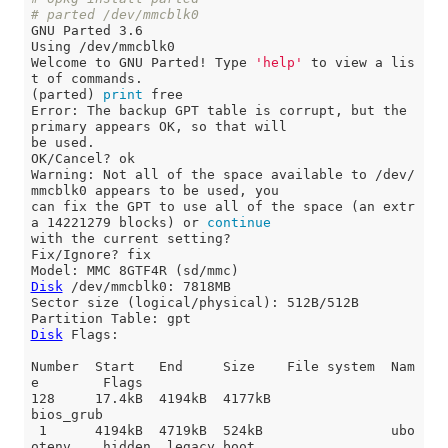
# parted /dev/mmcblk0
GNU Parted 3.6

Using /dev/mmcblk0

Welcome to GNU Parted! Type 
'help'
 to view a lis
t of commands.

(parted) 
print
 free

Error: The backup GPT table is corrupt, but the 
primary appears OK, so that will

be used.

OK/Cancel? ok

Warning: Not all of the space available to /dev/
mmcblk0 appears to be used, you

can fix the GPT to use all of the space (an extr
a 14221279 blocks) or 
continue
with the current setting?

Fix/Ignore? fix

Disk
 /dev/mmcblk0: 7818MB

Sector size (logical/physical): 512B/512B

Disk
 Flags:

Number  Start   End     Size    File system  Nam
e        Flags

128     17.4kB  4194kB  4177kB                           
bios_grub

 1      4194kB  4719kB  524kB                ubo
otenv    hidden, legacy_boot
