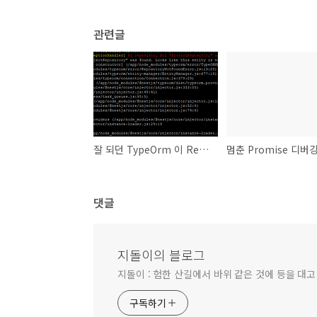
관련글
잘 되던 TypeOrm 이 RepositoryNotFoundError 을 뱉음
멈춘 Promise 디버
댓글
지돌이의 블로그
지돌이 : 험한 산길에서 바위 같은 것에 등을 대고
구독하기