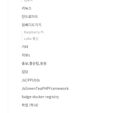
리눅스
안드로이드
임베디드기기
Raspberry Pi
LoRa 통신
기타
리뷰s
홍보,좋은팁,등등
잡당
JsCPPUtils
JsGreenTeaPHPFramework
fudge-docker-registry
학업 (학사)