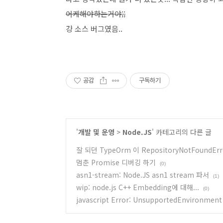
어케해야하는거야;;
걍 소스 버그였음..
공감
구독하기
'
개발 및 운영
>
Node.JS
' 카테고리의 다른 글
잘 되던 TypeOrm 이 RepositoryNotFoundEr
멈춘 Promise 디버깅 하기
(0)
asn1-stream: Node.JS asn1 stream 파서
(1)
wip: node.js C++ Embedding에 대해...
(0)
javascript Error: UnsupportedEnvironment