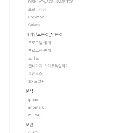
DISK: ATA,SCSI,NVME,TCG
프로그래밍
Proxmox
Golang
내가만드는것_만든것
프로그램-공개
프로그램-판매
오디오
앱페이지-스마트톡알리미
오픈소스
3D 모델링
분석
iptime
infomark
muPAD
보안
암호학