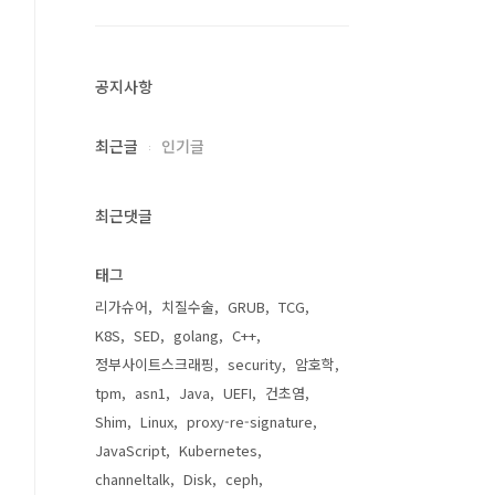
공지사항
최근글
인기글
최근댓글
태그
리가슈어
치질수술
GRUB
TCG
K8S
SED
golang
C++
정부사이트스크래핑
security
암호학
tpm
asn1
Java
UEFI
건초염
Shim
Linux
proxy-re-signature
JavaScript
Kubernetes
channeltalk
Disk
ceph