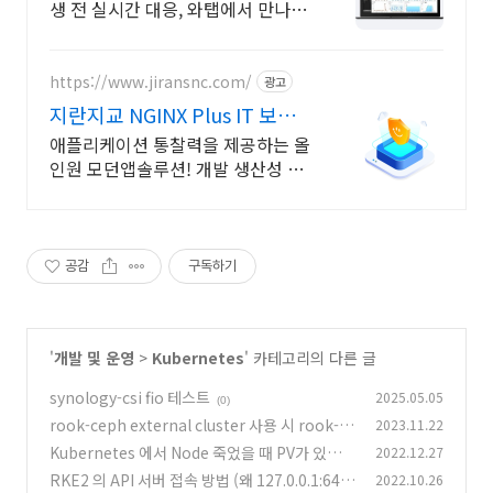
생 전 실시간 대응, 와탭에서 만나보
세요
https://www.jiransnc.com/
광고
지란지교 NGINX Plus IT 보안
솔루션 전문기업
애플리케이션 통찰력을 제공하는 올
인원 모던앱솔루션! 개발 생산성 증
대,비용 절감
공감
구독하기
'
개발 및 운영
>
Kubernetes
' 카테고리의 다른 글
synology-csi fio 테스트
2025.05.05
(0)
rook-ceph external cluster 사용 시 rook-ce
2023.11.22
ph-mgr-external 생성 실패시
Kubernetes 에서 Node 죽었을 때 PV가 있는
2022.12.27
(0)
파드가 스케쥴링 되지 않는 현상
RKE2 의 API 서버 접속 방법 (왜 127.0.0.1:644
2022.10.26
(0)