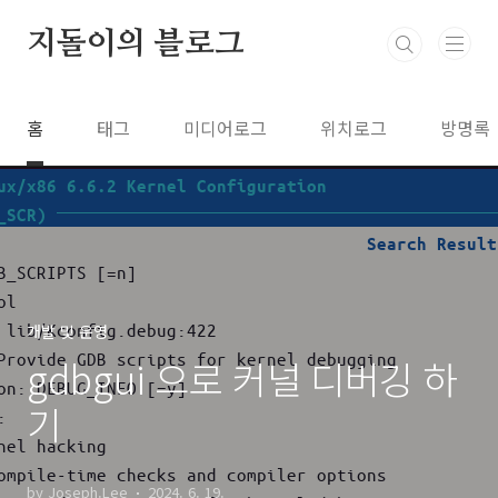
본문 바로가기
지돌이의 블로그
홈
태그
미디어로그
위치로그
방명록
개발 및 운영
gdbgui 으로 커널 디버깅 하
기
by Joseph.Lee
2024. 6. 19.