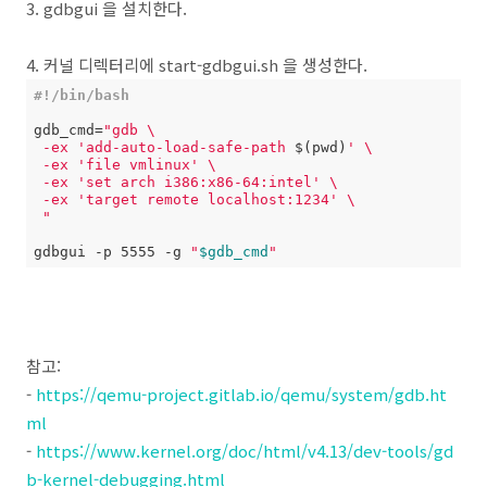
3. gdbgui 을 설치한다.
4. 커널 디렉터리에 start-gdbgui.sh 을 생성한다.
#!/bin/bash
gdb_cmd=
"gdb \

 -ex 'add-auto-load-safe-path 
$(pwd)
' \

 -ex 'file vmlinux' \

 -ex 'set arch i386:x86-64:intel' \

 -ex 'target remote localhost:1234' \

 "
gdbgui -p 5555 -g 
"
$gdb_cmd
"
참고:
-
https://qemu-project.gitlab.io/qemu/system/gdb.ht
ml
-
https://www.kernel.org/doc/html/v4.13/dev-tools/gd
b-kernel-debugging.html