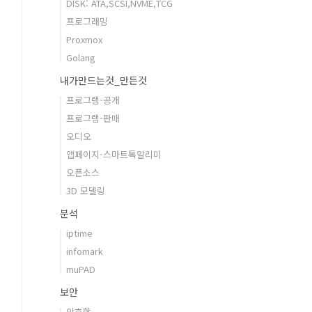
DISK: ATA,SCSI,NVME,TCG
프로그래밍
Proxmox
Golang
내가만드는것_만든것
프로그램-공개
프로그램-판매
오디오
앱페이지-스마트톡알리미
오픈소스
3D 모델링
분석
iptime
infomark
muPAD
보안
암호학