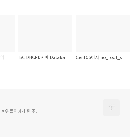
심각한 리눅스 커널 취약점! Dirty Cow (CVE-2016-5195)
ISC DHCPD서버 Database(MySQL)으로 관리하기
CentOS에서 no_root_squash,no_all_squash 안먹힐때...
 겨우 돌아가게 된 곳.