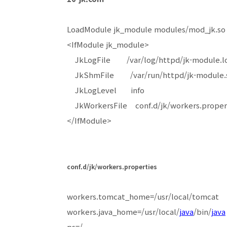
LoadModule jk_module modules/mod_jk.so
<IfModule jk_module>
JkLogFile /var/log/httpd/jk-module.l
JkShmFile /var/run/httpd/jk-module
JkLogLevel info
JkWorkersFile conf.d/jk/workers.proper
</IfModule>
conf.d/jk/workers.properties
workers.tomcat_home=/usr/local/tomcat
workers.java_home=/usr/local/
java
/bin/
java
ps=/