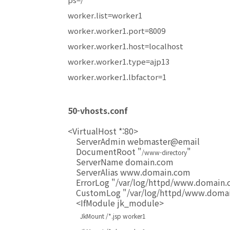
worker.list=worker1
worker.worker1.port=8009
worker.worker1.host=localhost
worker.worker1.type=ajp13
worker.worker1.lbfactor=1
50-vhosts.conf
<VirtualHost *:80>
ServerAdmin webmaster@email
DocumentRoot "
"
/www-directory
ServerName domain.com
ServerAlias www.domain.com
ErrorLog "/var/log/httpd/www.domain.c
CustomLog "/var/log/httpd/www.domai
<IfModule jk_module>
JkMount /*.jsp worker1