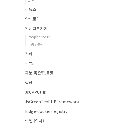
리눅스
안드로이드
임베디드기기
Raspberry Pi
LoRa 통신
기타
리뷰s
홍보,좋은팁,등등
잡당
JsCPPUtils
JsGreenTeaPHPFramework
fudge-docker-registry
학업 (학사)