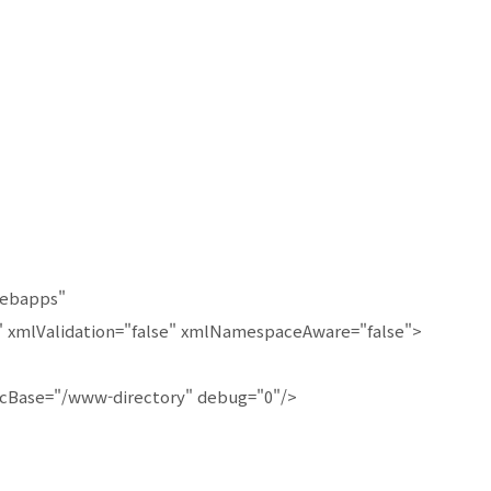
ebapps"
mlValidation="false" xmlNamespaceAware="false">
Base="/www-directory" debug="0"/>