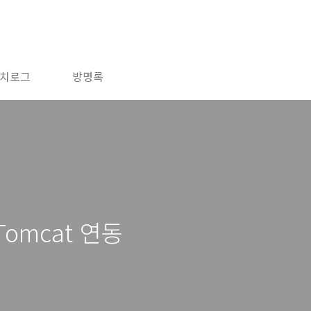
치로그
방명록
 Tomcat 연동