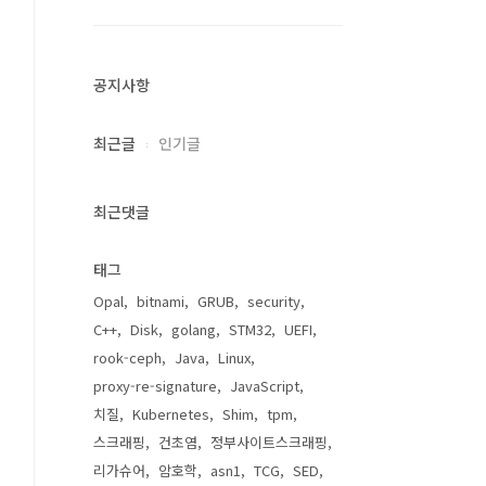
공지사항
최근글
인기글
최근댓글
태그
Opal
bitnami
GRUB
security
C++
Disk
golang
STM32
UEFI
rook-ceph
Java
Linux
proxy-re-signature
JavaScript
치질
Kubernetes
Shim
tpm
스크래핑
건초염
정부사이트스크래핑
리가슈어
암호학
asn1
TCG
SED