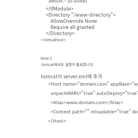
JkMount /*.do worker1
</IfModule>
<Directory "/www-directory">
AllowOverride None
Require all granted
</Directory>
</VirtualHost>
Note 3.
tomcat에서도 설정이 필요합니다.
tomcat의 server.xml에 추가
<Host name="domain.com" appBase="w
unpackWARs="true" autoDeploy="true" x
<Alias>www.domain.com</Alias>
<Context path="" reloadable="true" doc
</Host>