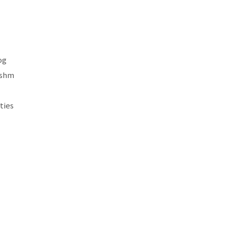
og
.shm
ties