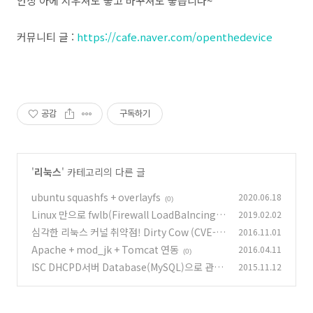
안상 아에 지우셔도 좋고 바꾸셔도 좋습니다~
커뮤니티 글 :
https://cafe.naver.com/openthedevice
공감
구독하기
'
리눅스
' 카테고리의 다른 글
ubuntu squashfs + overlayfs
2020.06.18
(0)
Linux 만으로 fwlb(Firewall LoadBalncing)
2019.02.02
구현
심각한 리눅스 커널 취약점! Dirty Cow (CVE-2
2016.11.01
(0)
016-5195)
Apache + mod_jk + Tomcat 연동
2016.04.11
(0)
(0)
ISC DHCPD서버 Database(MySQL)으로 관리
2015.11.12
하기
(0)