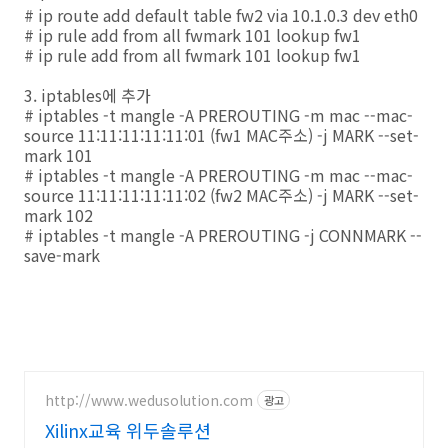
# ip route add default table fw2 via 10.1.0.3 dev eth0
# ip rule add from all fwmark 101 lookup fw1
# ip rule add from all fwmark 101 lookup fw1
3. iptables에 추가
# iptables -t mangle -A PREROUTING -m mac --mac-
source 11:11:11:11:11:01 (fw1 MAC주소) -j MARK --set-
mark 101
# iptables -t mangle -A PREROUTING -m mac --mac-
source 11:11:11:11:11:02 (fw2 MAC주소) -j MARK --set-
mark 102
# iptables -t mangle -A PREROUTING -j CONNMARK --
save-mark
http://www.wedusolution.com
광고
Xilinx교육 위두솔루션