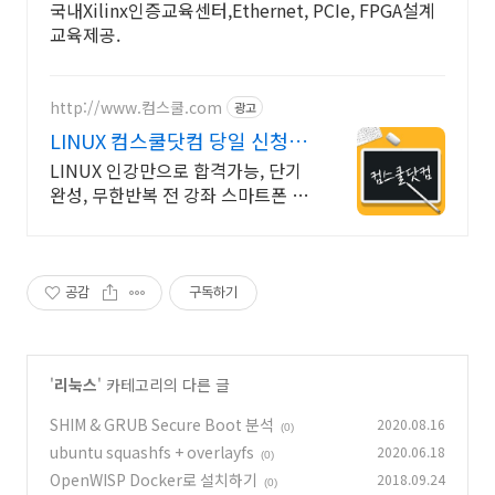
국내Xilinx인증교육센터,Ethernet, PCIe, FPGA설계
교육제공.
http://www.컴스쿨.com
광고
LINUX 컴스쿨닷컴 당일 신청&
결제시 기프티콘!
LINUX 인강만으로 합격가능, 단기
완성, 무한반복 전 강좌 스마트폰 학
습가능
공감
구독하기
'
리눅스
' 카테고리의 다른 글
SHIM & GRUB Secure Boot 분석
2020.08.16
(0)
ubuntu squashfs + overlayfs
2020.06.18
(0)
OpenWISP Docker로 설치하기
2018.09.24
(0)