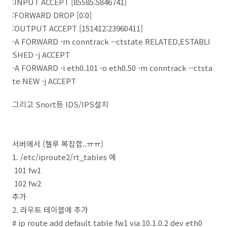
:INPUT ACCEPT [85585:5846741]
:FORWARD DROP [0:0]
:OUTPUT ACCEPT [151412:23960411]
-A FORWARD -m conntrack --ctstate RELATED,ESTABLI
SHED -j ACCEPT
-A FORWARD -i eth0.101 -o eth0.50 -m conntrack --ctsta
te NEW -j ACCEPT
그리고 Snort등 IDS/IPS설치
서버에서 (젤루 복잡합..ㅠㅠ)
1. /etc/iproute2/rt_tables 에
101 fw1
102 fw2
추가
2. 라우트 테이블에 추가
# ip route add default table fw1 via 10.1.0.2 dev eth0